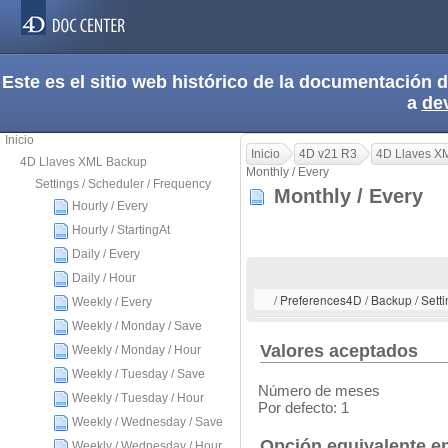
Este es el sitio web histórico de la documentación
a
de
Inicio
Inicio
4D v21 R3
4D Llaves X
4D Llaves XML Backup
Monthly / Every
Settings / Scheduler / Frequency
Monthly / Every
Hourly / Every
Hourly / StartingAt
Daily / Every
Daily / Hour
/ Preferences4D / Backup / Setti
Weekly / Every
Weekly / Monday / Save
Valores aceptados
Weekly / Monday / Hour
Weekly / Tuesday / Save
Número de meses
Weekly / Tuesday / Hour
Por defecto: 1
Weekly / Wednesday / Save
Opción equivalente en
Weekly / Wednesday / Hour