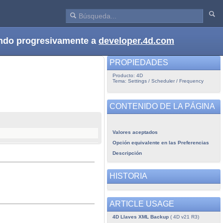
dando progresivamente a
developer.4d.com
PROPIEDADES
Producto: 4D
Tema: Settings / Scheduler / Frequency
CONTENIDO DE LA PÁGINA
Valores aceptados
Opción equivalente en las Preferencias
Descripción
HISTORIA
ARTICLE USAGE
4D Llaves XML Backup
( 4D v21 R3)