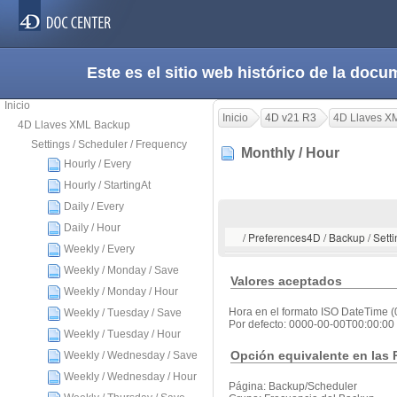
Este es el sitio web histórico de la do
Inicio
Inicio
4D v21 R3
4D Llaves X
4D Llaves XML Backup
Settings / Scheduler / Frequency
Monthly / Hour
Hourly / Every
Hourly / StartingAt
Daily / Every
Daily / Hour
/ Preferences4D / Backup / Setti
Weekly / Every
Weekly / Monday / Save
Valores aceptados
Weekly / Monday / Hour
Hora en el formato ISO DateTime 
Weekly / Tuesday / Save
Por defecto: 0000-00-00T00:00:00
Weekly / Tuesday / Hour
Opción equivalente en las 
Weekly / Wednesday / Save
Weekly / Wednesday / Hour
Página: Backup/Scheduler