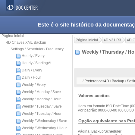
Este é o site histórico da documen
Página Inicial
Página Inicial
4D v21 R3
4D C
4D Chaves XML Backup
Settings / Scheduler / Frequency
Weekly / Thursday / H
Hourly / Every
Hourly / StartingAt
Daily / Every
Daily / Hour
/ Preferences4D / Backup / Sett
Weekly / Every
Weekly / Monday / Save
Valores aceitos
Weekly / Monday / Hour
Hora em formato ISO DateTime (0
Weekly / Tuesday / Save
Por padrão: 0000-00-00T00:00:00
Weekly / Tuesday / Hour
Opção equivalente nas Pre
Weekly / Wednesday / Save
Weekly / Wednesday / Hour
Página: Backup/Scheduler