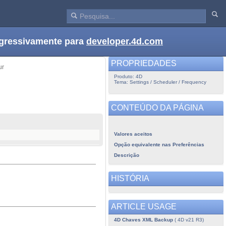
ogressivamente para
developer.4d.com
PROPRIEDADES
ur
Produto: 4D
Tema: Settings / Scheduler / Frequency
CONTEÚDO DA PÁGINA
Valores aceitos
Opção equivalente nas Preferências
Descrição
HISTÓRIA
ARTICLE USAGE
4D Chaves XML Backup
( 4D v21 R3)