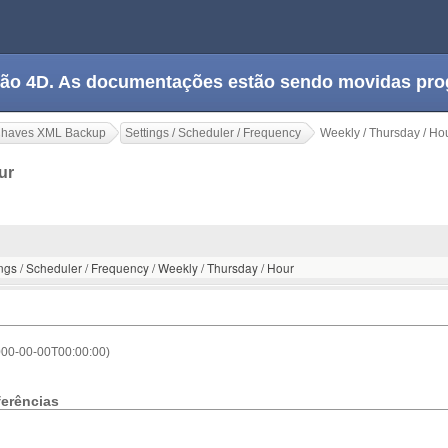
tação 4D. As documentações estão sendo movidas pr
haves XML Backup
Settings / Scheduler / Frequency
Weekly / Thursday / Ho
our
ings / Scheduler / Frequency / Weekly / Thursday / Hour
000-00-00T00:00:00)
ferências