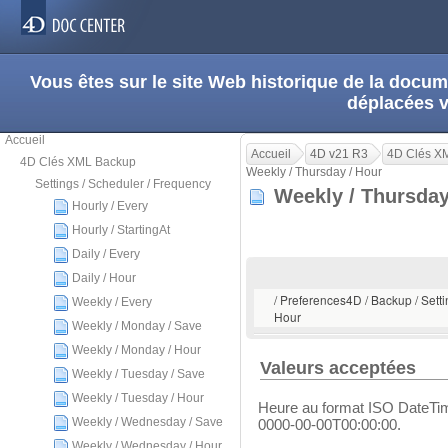
Vous êtes sur le site Web historique de la doc
déplacées 
Accueil
Accueil
4D v21 R3
4D Clés X
4D Clés XML Backup
Weekly / Thursday / Hour
Settings / Scheduler / Frequency
Weekly / Thursda
Hourly / Every
Hourly / StartingAt
Daily / Every
Daily / Hour
/ Preferences4D / Backup / Setti
Weekly / Every
Hour
Weekly / Monday / Save
Weekly / Monday / Hour
Valeurs acceptées
Weekly / Tuesday / Save
Weekly / Tuesday / Hour
Heure au format ISO DateTim
Weekly / Wednesday / Save
0000-00-00T00:00:00.
Weekly / Wednesday / Hour