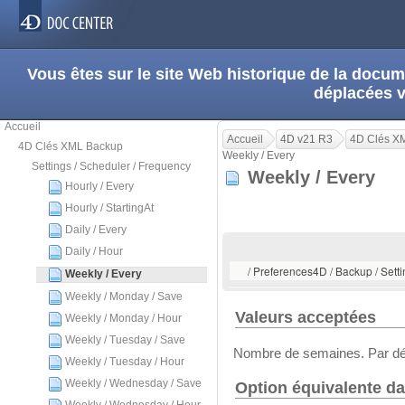
Vous êtes sur le site Web historique de la doc
déplacées 
Accueil
Accueil
4D v21 R3
4D Clés X
4D Clés XML Backup
Weekly / Every
Settings / Scheduler / Frequency
Weekly / Every
Hourly / Every
Hourly / StartingAt
Daily / Every
Daily / Hour
/ Preferences4D / Backup / Setti
Weekly / Every
Weekly / Monday / Save
Valeurs acceptées
Weekly / Monday / Hour
Weekly / Tuesday / Save
Nombre de semaines. Par déf
Weekly / Tuesday / Hour
Weekly / Wednesday / Save
Option équivalente da