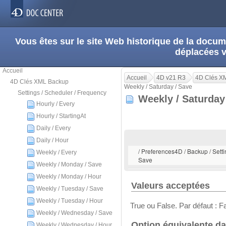
Vous êtes sur le site Web historique de la doc
déplacées 
Accueil
Accueil
4D v21 R3
4D Clés X
4D Clés XML Backup
Weekly / Saturday / Save
Settings / Scheduler / Frequency
Weekly / Saturday
Hourly / Every
Hourly / StartingAt
Daily / Every
Daily / Hour
/ Preferences4D / Backup / Setti
Weekly / Every
Save
Weekly / Monday / Save
Weekly / Monday / Hour
Valeurs acceptées
Weekly / Tuesday / Save
Weekly / Tuesday / Hour
True ou False. Par défaut : F
Weekly / Wednesday / Save
Option équivalente da
Weekly / Wednesday / Hour