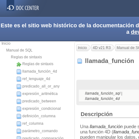
Este es el sitio web histórico de la documentación
a
de
Inicio
Inicio
4D v21 R3
Manual de S
Manual de SQL
Reglas de sintaxis
llamada_función
Reglas de sintaxis
llamada_función_4d
ref_lenguaje_4d
predicado_all_or_any
|
llamada_función_sql
expresión_aritmética
llamada_función_4d
predicado_between
expresión_condicional
Descripción
definición_columna
ref_columna
Una
llamada_función
puede s
parámetro_comando
una función 4D (
llamada_fun
pueden manipular los datos, 
predicado_comparación