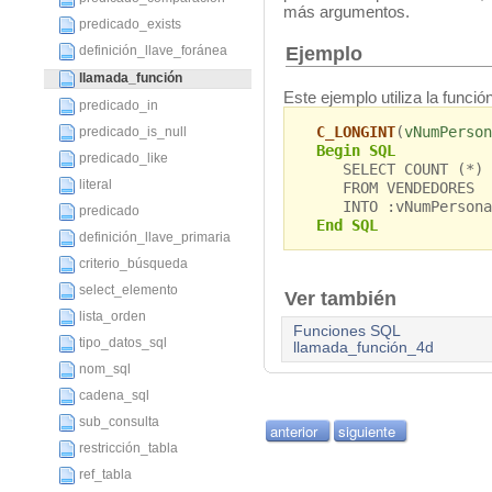
más argumentos.
predicado_exists
Ejemplo
definición_llave_foránea
llamada_función
Este ejemplo utiliza la funci
predicado_in
C_LONGINT
(
vNumPerson
predicado_is_null
Begin SQL
predicado_like
SELECT COUNT (*)
literal
FROM VENDEDORES
INTO :vNumPersona
predicado
End SQL
definición_llave_primaria
criterio_búsqueda
select_elemento
Ver también
lista_orden
Funciones SQL
tipo_datos_sql
llamada_función_4d
nom_sql
cadena_sql
sub_consulta
anterior
siguiente
restricción_tabla
ref_tabla