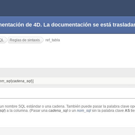
cumentación de 4D. La documentación se está trasla
QL
Reglas de sintaxis
ref_tabla
|
}]
om_sql
cadena_sql
r un nombre SQL estándar o una cadena. También puede pasar la palabra clave op
sql
) a la columna. (Pasar una
cadena_sql
o un
nom_sql
sin la palabra clave
AS
tie