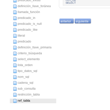
predicado_exists
SELECT
definición_llave_foránea
llamada_función
predicado_in
anterior
siguiente
predicado_is_null
predicado_like
literal
predicado
definición_llave_primaria
criterio_búsqueda
select_elemento
lista_orden
tipo_datos_sql
nom_sql
cadena_sql
sub_consulta
restricción_tabla
ref_tabla