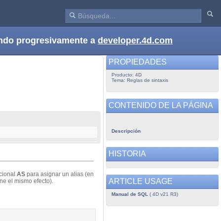
dando progresivamente a
developer.4d.com
PROPIEDADES
Producto: 4D
Tema: Reglas de sintaxis
CONTENIDO DE LA PÁGINA
Descripción
HISTORIA
cional
AS
para asignar un alias (en
ARTICLE USAGE
ne el mismo efecto).
Manual de SQL
( 4D v21 R3)