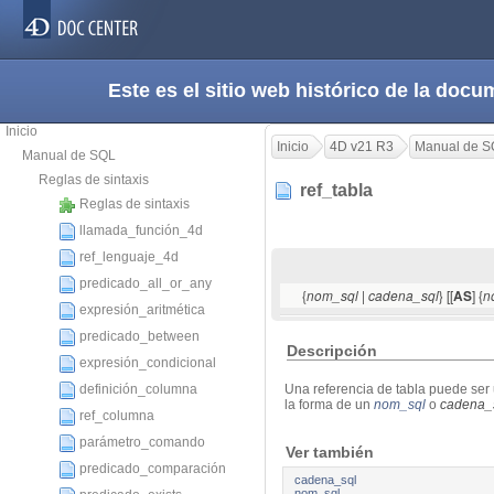
Este es el sitio web histórico de la do
Inicio
Inicio
4D v21 R3
Manual de S
Manual de SQL
Reglas de sintaxis
ref_tabla
Reglas de sintaxis
llamada_función_4d
ref_lenguaje_4d
predicado_all_or_any
{
|
} [[
] {
nom_sql
cadena_sql
AS
n
expresión_aritmética
predicado_between
Descripción
expresión_condicional
definición_columna
Una
referencia de tabla puede se
la forma de un
nom_sql
o
cadena_
ref_columna
parámetro_comando
Ver también
predicado_comparación
cadena_sql
nom_sql