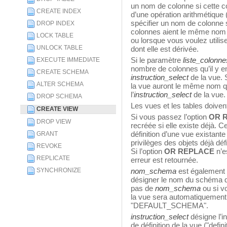
un nom de colonne si cette c
CREATE INDEX
d’une opération arithmétique 
spécifier un nom de colonne s
DROP INDEX
colonnes aient le même nom 
LOCK TABLE
ou lorsque vous voulez utilis
UNLOCK TABLE
dont elle est dérivée.
Si le paramètre
liste_colonne
EXECUTE IMMEDIATE
nombre de colonnes qu’il y en
CREATE SCHEMA
instruction_select
de la vue. 
ALTER SCHEMA
la vue auront le même nom 
l’
instruction_select
de la vue
DROP SCHEMA
Les vues et les tables doive
CREATE VIEW
Si vous passez l’option
OR 
DROP VIEW
recréée si elle existe déjà. Ce
définition d’une vue existant
GRANT
privilèges des objets déjà déf
REVOKE
Si l’option
OR REPLACE
n’e
REPLICATE
erreur est retournée.
SYNCHRONIZE
nom_schema
est également
désigner le nom du schéma d
pas de
nom_schema
ou si v
la vue sera automatiquement
"DEFAULT_SCHEMA".
instruction_select
désigne l’i
de définition de la vue ("defini