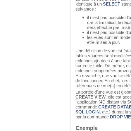
identique à un
SELECT
stand
suivantes :
il n’est pas possible d’
car la limitation, le dé
sera effectué par l’inst
il n’est pas possible d’
les vues sont en mode 
être mises à jour.
Une définition de vue est "stat
tables sources sont modifiées
colonnes ajoutées à une tabl
sur cette table. De même, es
colonnes supprimées provoqu
En revanche, une vue se réfé
de fonctionner. En effet, lors
références de vue(s) en réfé
La portée d’une vue est globa
CREATE VIEW
, elle est acc
l’application (4D distant via
commande
CREATE DATA
SQL LOGIN
, etc.) durant la
par la commande
DROP VI
Exemple