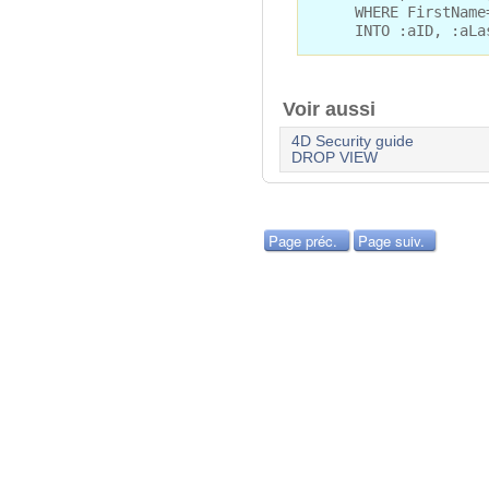
WHERE FirstName=
INTO :aID, :aLast
Voir aussi
4D Security guide
DROP VIEW
Page préc.
Page suiv.