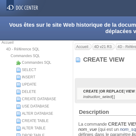
Vous êtes sur le site Web historique de la doc
déplacées 
Accueil
Accueil
4D v21 R3
4D - Réfé
4D - Référence SQL
Commandes SQL
CREATE VIEW
Commandes SQL
SELECT
INSERT
UPDATE
[
]
CREATE
OR REPLACE
VIEW
DELETE
[;]
instruction_select
CREATE DATABASE
USE DATABASE
Description
ALTER DATABASE
CREATE TABLE
La commande
CREATE VI
ALTER TABLE
nom_vue
(qui est un
nom_sq
définies dans le paramètre
li
DROP TABLE