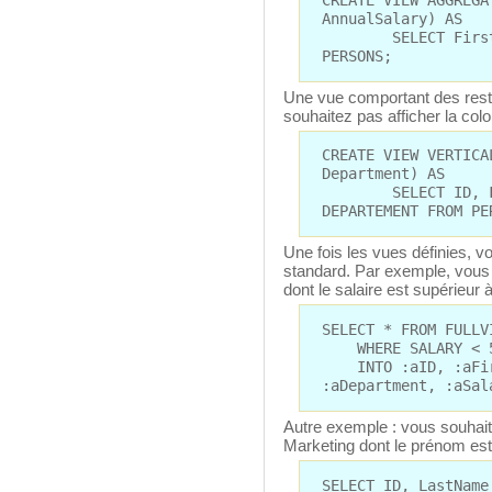
AnnualSalary) AS
SELECT FirstName
PERSONS;
Une vue comportant des restr
souhaitez pas afficher la co
CREATE VIEW VERTICA
Department) AS
SELECT ID, FIRS
DEPARTEMENT FROM PE
Une fois les vues définies, 
standard. Par exemple, vous 
dont le salaire est supérieur 
SELECT * FROM FULLV
WHERE SALARY < 
INTO :aID, :aFirs
:aDepartment, :aSal
Autre exemple : vous souhait
Marketing dont le prénom est
SELECT ID, LastName