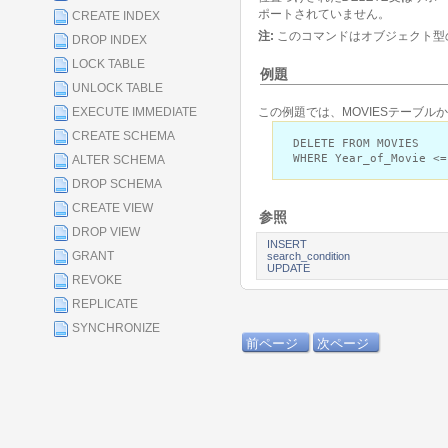
ポートされていません。
CREATE INDEX
注:
このコマンドはオブジェクト型
DROP INDEX
LOCK TABLE
例題
UNLOCK TABLE
この例題では、MOVIESテーブル
EXECUTE IMMEDIATE
CREATE SCHEMA
DELETE FROM MOVIES
WHERE Year_of_Movie <=
ALTER SCHEMA
DROP SCHEMA
CREATE VIEW
参照
DROP VIEW
INSERT
GRANT
search_condition
UPDATE
REVOKE
REPLICATE
SYNCHRONIZE
前ページ
次ページ