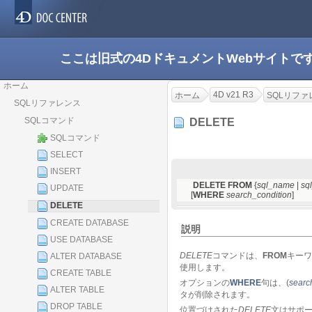
ここは旧式の4DドキュメントWebサイト
ホーム
4D v21 R3
ホーム
SQLリファ
SQLリファレンス
SQLコマンド
DELETE
SQLコマンド
SELECT
INSERT
DELETE FROM
{
sql_name
|
sql
UPDATE
[
WHERE
search_condition
]
DELETE
CREATE DATABASE
説明
USE DATABASE
DELETE
コマンドは、
FROM
キーワ
ALTER DATABASE
使用します。
CREATE TABLE
オプションの
WHERE
句は、(
searc
ALTER TABLE
タが削除されます。
DROP TABLE
位置づけされた
DELETE
文はサポ