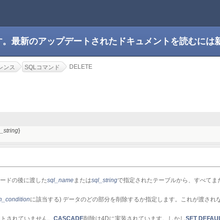
です。最新のアップデートされたドキュメントを読むには
DELETE
レンス
SQLコマンド
_string
}
ードの後に渡した
sql_name
または
sql_string
で指定されたテーブルから、すべてま
h_condition
に該当する) データのどの部分を削除するか指定します。これが渡され
ートされていません。
CASCADE
削除は4Dに実装されています。しかし
SET DEFAU