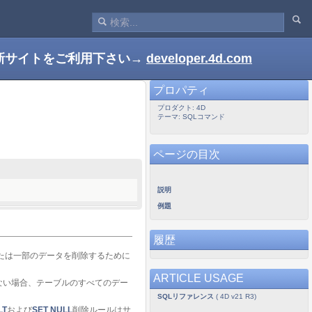
新サイトをご利用下さい→
developer.4d.com
プロパティ
プロダクト: 4D
テーマ: SQLコマンド
ページの目次
説明
例題
履歴
たは一部のデータを削除するために
ARTICLE USAGE
ない場合、テーブルのすべてのデー
SQLリファレンス
( 4D v21 R3)
LT
および
SET NULL
削除ルールはサ