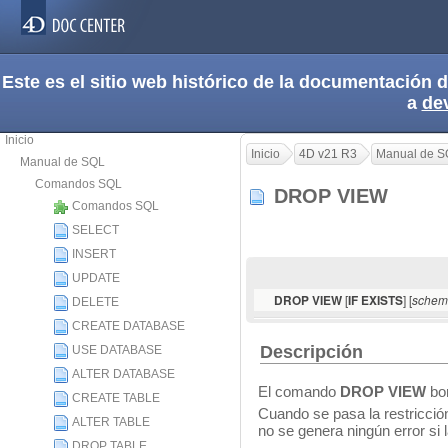
Este es el sitio web histórico de la documentación
a
de
Inicio
Inicio
4D v21 R3
Manual de S
Manual de SQL
Comandos SQL
DROP VIEW
Comandos SQL
SELECT
INSERT
UPDATE
[
] [
DROP VIEW
IF EXISTS
schem
DELETE
CREATE DATABASE
Descripción
USE DATABASE
ALTER DATABASE
El comando
DROP VIEW
bor
CREATE TABLE
Cuando se pasa la restricci
ALTER TABLE
no se genera ningún error si 
DROP TABLE