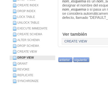
nom_
esquema
es un
nom_
s
designar el nombre del esque
CREATE INDEX
nom_e
squema
o si pasa un 
DROP INDEX
se considera automáticamen
LOCK TABLE
defecto, llamado "DEFAUL
UNLOCK TABLE
EXECUTE IMMEDIATE
Ver también
CREATE SCHEMA
ALTER SCHEMA
CREATE VIEW
DROP SCHEMA
CREATE VIEW
DROP VIEW
anterior
siguiente
GRANT
REVOKE
REPLICATE
SYNCHRONIZE