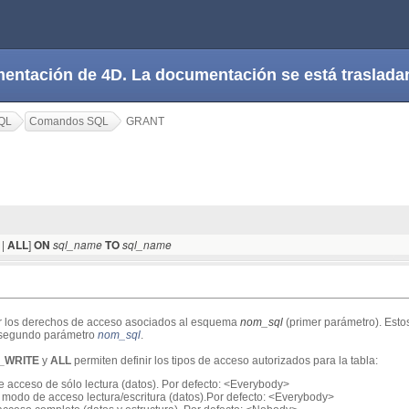
cumentación de 4D. La documentación se está trasla
QL
Comandos SQL
GRANT
|
]
ALL
ON
sql_name
TO
sql_name
ir los derechos de acceso asociados al esquema
nom_sql
(primer parámetro). Esto
l segundo parámetro
nom_sql
.
_WRITE
y
ALL
permiten definir los tipos de acceso autorizados para la tabla:
 acceso de sólo lectura (datos). Por defecto: <Everybody>
 modo de acceso lectura/escritura (datos).Por defecto: <Everybody>