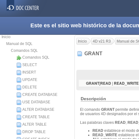
Este es el sitio web histórico de la do
Inicio
Inicio
4D v21 R3
Manual de S
Manual de SQL
Comandos SQL
GRANT
Comandos SQL
SELECT
INSERT
UPDATE
[
|
GRANT
READ
READ_WRITE
DELETE
CREATE DATABASE
Descripción
USE DATABASE
ALTER DATABASE
El comando
GRANT
permite defin
de usuarios 4D designados por e
CREATE TABLE
Las palabras claves
READ
,
READ
ALTER TABLE
READ
establece el modo de
DROP TABLE
READ_WRITE
establece el