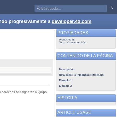
dando progresivamente a
developer.4d.com
PROPIEDADES
Producto: 4D
Tema: Comandos SQL
CONTENIDO DE LA PÁGINA
Descripción
Nota sobre la integridad referencial
Ejemplo 1
Ejemplo 2
s derechos se asignarán al grupo
HISTORIA
ARTICLE USAGE