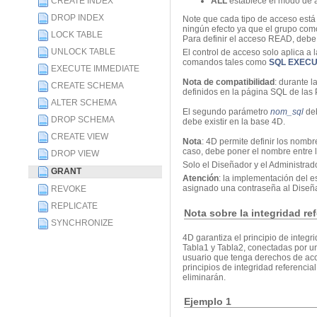
CREATE INDEX
ALL
establece el modo de a
DROP INDEX
Note que cada tipo de acceso está 
ningún efecto ya que el grupo com
LOCK TABLE
Para definir el acceso READ, deb
UNLOCK TABLE
El control de acceso solo aplica a 
comandos tales como
SQL EXEC
EXECUTE IMMEDIATE
Nota de compatibilidad
: durante l
CREATE SCHEMA
definidos en la página SQL de las 
ALTER SCHEMA
El segundo parámetro
nom_sql
deb
DROP SCHEMA
debe existir en la base 4D.
CREATE VIEW
Nota
: 4D permite definir los nomb
caso, debe poner el nombre entre lo
DROP VIEW
Solo el Diseñador y el Administra
GRANT
Atención
: la implementación del 
asignado una contraseña al Diseñad
REVOKE
REPLICATE
Nota sobre la integridad ref
SYNCHRONIZE
4D garantiza el principio de integ
Tabla1 y Tabla2, conectadas por u
usuario que tenga derechos de acce
principios de integridad referencia
eliminarán.
Ejemplo 1