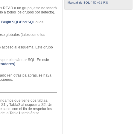
Manual de SQL
( 4D v21 R3)
hos READ a un grupo, esto no tendrá
 a todos los grupos por defecto).
s
Begin SQL/End SQL
o los
eso globales (tales como los
e acceso al esquema. Este grupo
s por el estándar SQL. En este
radores]
ado (en otras palabras, se haya
cciones.
ongamos que tiene dos tablas,
a S1 y Tabla2 al esquema S2. Un
caso, con el fin de respetar los
s de la Tabla1 también se