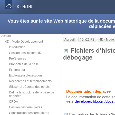
Vous êtes sur le site Web historique de la doc
déplacées 
Accueil
Accueil
4D v21 R3
4D - Mode
4D - Mode Développement
Introduction
Fichiers d'hist
Gestion des fichiers 4D
débogage
Préférences
Propriétés de la base
Explorateur
Explorateur d'exécution
Recherches et remplacements
Glisser et déposer des objets
Documentation déplacée
Définir la structure de la base de
données
La documentation de cette se
vers
developer.4d.com/docs
.
ORDA
Gestion des formulaires
Construction des formulaires
Description des fichiers d'h