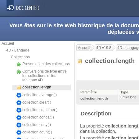
Vous êtes sur le site Web historique de la doc
déplacées 
Accueil
Accueil
4D v19.8
4D - Langag
4D - Langage
Collections
collection.length
Présentation des collections
Conversions de type entre
les collections et les
tableaux 4D
collection.length
Paramètre
Type
collection.average( )
Entier long
collection.length
collection.clear( )
collection.combine( )
Description
collection.concat( )
collection.copy( )
La propriété
collection.leng
dans la collection.
collection.count( )
La propriété
collection.leng