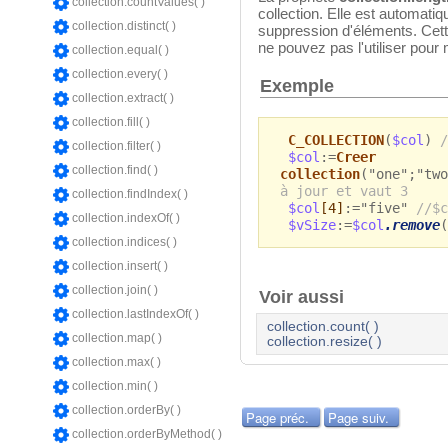
collection.countValues( )
collection. Elle est automati
collection.distinct( )
suppression d'éléments. Cett
ne pouvez pas l'utiliser pour mo
collection.equal( )
collection.every( )
Exemple
collection.extract( )
collection.fill( )
C_COLLECTION
(
$col
)
/
collection.filter( )
$col
:=
Creer
collection.find( )
collection
("one";"tw
à jour et vaut 3
collection.findIndex( )
$col
[4]
:="five"
//$c
collection.indexOf( )
$vSize
:=
$col
.remove
collection.indices( )
collection.insert( )
collection.join( )
Voir aussi
collection.lastIndexOf( )
collection.count( )
collection.map( )
collection.resize( )
collection.max( )
collection.min( )
collection.orderBy( )
Page préc.
Page suiv.
collection.orderByMethod( )