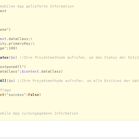
mobilen App gelieferte Information
ext
one")
ext
.dataClass;\
ity.primaryKey;\
e";100)
atus
(
$o
)
//Ihre Projektmethode aufrufen, um den Status der Entit
ostponeAll")
ataClass";
$context
.dataClass)
All
(
$o
)
//Ihre Projektmethode aufrufen, um alle Entities der dat
frage
ct
("success";
False
)
obile App zurückgegebene Information