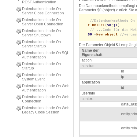
Hinweis:
Weitere Informationen da
REST Authentication
Die Datenbankmethode empfängt die
Datenbankmethode On
Parameter $0 (object) zurück. Sie m
Server Close Connection
Datenbankmethode On
//Datenbankmethode On 
Server Open Connection
C_OBJECT
(
$0
;
$1
)
// ...Code für die Met
Datenbankmethode On
$0
:=
New object
//verges
Server Shutdown
Datenbankmethode On
Der Parameter Objekt
$1
empfängt 
Server Startup
Name der
Datenbankmethode On SQL
Eigenschaft
Authentication
action
Datenbankmethode On
session
Startup
id
Datenbankmethode On
ip
System Event
application
Datenbankmethode On Web
id
Authentication
userInfo
Datenbankmethode On Web
context
Connection
dataClas
Datenbankmethode On Web
Legacy Close Session
entity.pr
entity.re