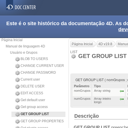
Este é o site histórico da documentação 4D. As
dev
Página Inicial
Página Inicial
4D v19.8
Manua
Manual de linguagem 4D
LIST
Usuário e Grupos
GET GROUP LIS
BLOB TO USERS
CHANGE CURRENT USER
CHANGE PASSWORD
GET GROUP LIST ( nomGrupos ;
Current user
DELETE USER
Parâmetro
Tipo
nomGrupos
Array string
EDIT ACCESS
numGrupos
Array inteiro
Get default user
longo
Get group access
GET GROUP LIST
Descrição
GET GROUP PROPERTIES
GET GROUP LIST
preenche