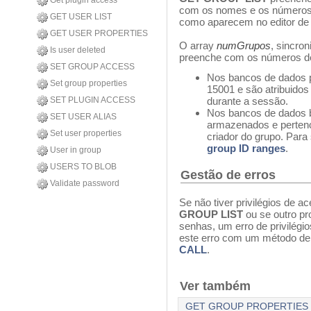
Get plugin access
com os nomes e os números d
GET USER LIST
como aparecem no editor de
GET USER PROPERTIES
O array
numGrupos
, sincro
Is user deleted
preenche com os números de 
SET GROUP ACCESS
Nos bancos de dados 
Set group properties
15001 e são atribuidos
SET PLUGIN ACCESS
durante a sessão.
Nos bancos de dados 
SET USER ALIAS
armazenados e pertenc
Set user properties
criador do grupo. Para
group ID ranges
.
User in group
USERS TO BLOB
Gestão de erros
Validate password
Se não tiver privilégios de
GROUP LIST
ou se outro pr
senhas, um erro de privilégi
este erro com um método de 
CALL
.
Ver também
GET GROUP PROPERTIES