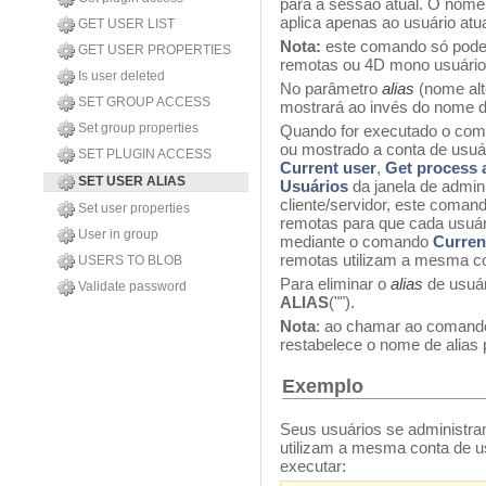
para a sessão atual. O nome
aplica apenas ao usuário atua
GET USER LIST
Nota:
este comando só pode 
GET USER PROPERTIES
remotas ou 4D mono usuário.
Is user deleted
No parâmetro
alias
(nome alt
SET GROUP ACCESS
mostrará ao invés do nome da
Set group properties
Quando for executado o co
ou mostrado a conta de usuá
SET PLUGIN ACCESS
Current user
,
Get process a
SET USER ALIAS
Usuários
da janela de admin
cliente/servidor, este coma
Set user properties
remotas para que cada usuári
User in group
mediante o comando
Curren
remotas utilizam a mesma co
USERS TO BLOB
Para eliminar o
alias
de usuá
Validate password
ALIAS
("").
Nota
: ao chamar ao coman
restabelece o nome de alias p
Exemplo
Seus usuários se administra
utilizam a mesma conta de u
executar: