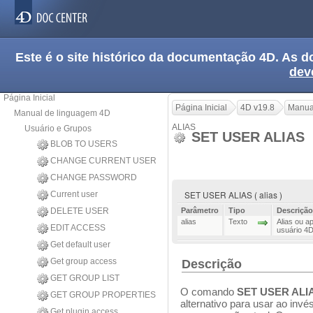
Este é o site histórico da documentação 4D. As
dev
Página Inicial
Página Inicial
4D v19.8
Manua
Manual de linguagem 4D
ALIAS
Usuário e Grupos
SET USER ALIAS
BLOB TO USERS
CHANGE CURRENT USER
CHANGE PASSWORD
SET USER ALIAS ( alias )
Current user
DELETE USER
Parâmetro
Tipo
Descrição
alias
Texto
Alias ou a
EDIT ACCESS
usuário 4D
Get default user
Get group access
Descrição
GET GROUP LIST
O comando
SET USER ALI
GET GROUP PROPERTIES
alternativo para usar ao inv
Get plugin access