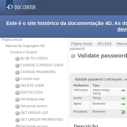
Este é o site histórico da documentação 4D. As
dev
Página Inicial
Página Inicial
4D v19.8
Manua
Manual de linguagem 4D
password
Usuário e Grupos
Validate passwor
BLOB TO USERS
CHANGE CURRENT USER
CHANGE PASSWORD
Validate password ( refUsuario ; s
Current user
DELETE USER
Parâmetro
Tipo
refUsuario
Inteiro longo
,
EDIT ACCESS
String
senha
String
Get default user
digest
Booleano
Get group access
Resultado
Booleano
GET GROUP LIST
GET GROUP PROPERTIES
Descrição
Get plugin access