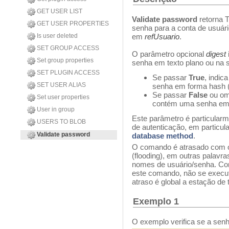
GET USER LIST
Validate password
retorna 
GET USER PROPERTIES
senha para a conta de usuár
Is user deleted
em
refUsuario
.
SET GROUP ACCESS
O parâmetro opcional
digest
Set group properties
senha em texto plano ou na 
SET PLUGIN ACCESS
Se passar
True
, indic
SET USER ALIAS
senha em forma hash (
Se passar
False
ou om
Set user properties
contém uma senha em 
User in group
Este parâmetro é particularm
USERS TO BLOB
de autenticação, em particul
Validate password
database method
.
O comando é atrasado com o o
(flooding), em outras palavr
nomes de usuário/senha. Co
este comando, não se execut
atraso é global a estação de 
Exemplo 1
O exemplo verifica se a senha