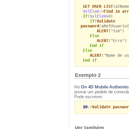
GET USER LIST
(atNome
$vlElem
:=
Find in arr
If
(
$vlElem
>0)
If
(
Validate
password
(aRefUsuario{
ALERT
("Sim")
Else
ALERT
("Erro")
End if
Else
ALERT
("Nome de us
End if
Exemplo 2
No
On 4D Mobile Authentic
provar um pedido de conexão 
Pode escrever:
$0
:=
Validate passwor
Ver também