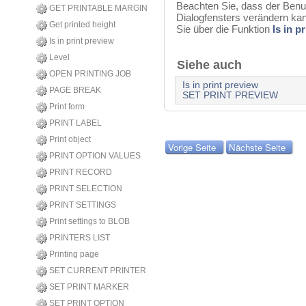
Beachten Sie, dass der Benut
GET PRINTABLE MARGIN
Dialogfensters verändern ka
Get printed height
Sie über die Funktion
Is in p
Is in print preview
Level
Siehe auch
OPEN PRINTING JOB
Is in print preview
PAGE BREAK
SET PRINT PREVIEW
Print form
PRINT LABEL
Print object
Vorige Seite
Nächste Seite
PRINT OPTION VALUES
PRINT RECORD
PRINT SELECTION
PRINT SETTINGS
Print settings to BLOB
PRINTERS LIST
Printing page
SET CURRENT PRINTER
SET PRINT MARKER
SET PRINT OPTION