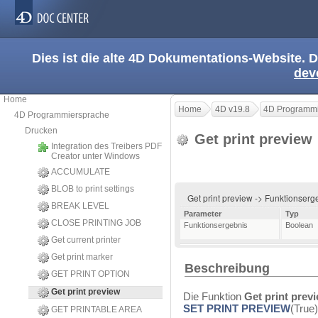
Dies ist die alte 4D Dokumentations-Website. D
dev
Home
Home
4D v19.8
4D Programmi
4D Programmiersprache
Drucken
Get print preview
Integration des Treibers PDF
Creator unter Windows
ACCUMULATE
BLOB to print settings
Get print preview -> Funktionser
BREAK LEVEL
Parameter
Typ
CLOSE PRINTING JOB
Funktionsergebnis
Boolean
Get current printer
Get print marker
Beschreibung
GET PRINT OPTION
Get print preview
Die Funktion
Get print prev
SET PRINT PREVIEW
(True
GET PRINTABLE AREA