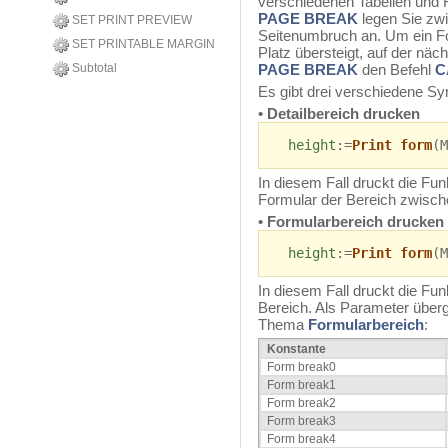
verschiedenen Tabellen und 
PAGE BREAK
legen Sie zw
SET PRINT PREVIEW
Seitenumbruch an. Um ein F
SET PRINTABLE MARGIN
Platz übersteigt, auf der näc
Subtotal
PAGE BREAK
den Befehl
C
Es gibt drei verschiedene Sy
• Detailbereich drucken
height
:=
Print form
(M
In diesem Fall druckt die Fun
Formular der Bereich zwisch
• Formularbereich drucken
height
:=
Print form
(M
In diesem Fall druckt die F
Bereich. Als Parameter über
Thema
Formularbereich
:
Konstante
Form break0
Form break1
Form break2
Form break3
Form break4