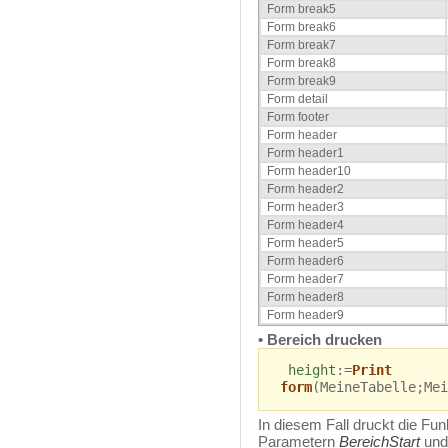
Form break5
Form break6
Form break7
Form break8
Form break9
Form detail
Form footer
Form header
Form header1
Form header10
Form header2
Form header3
Form header4
Form header5
Form header6
Form header7
Form header8
Form header9
• Bereich drucken
height
:=
Print
form
(MeineTabelle;Mei
In diesem Fall druckt die Fu
Parametern
BereichStart
un