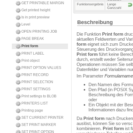
GET PRINTABLE MARGIN
Funktionsergebnis
Lange
Ganzzahl
Get printed height
Is in print preview
Beschreibung
Level
OPEN PRINTING JOB
Die Funktion
Print form
druc
PAGE BREAK
aktuellen Feldwerten und Var
form
eignet sich zum Drucke
Print form
Steuerung des Druckvorgang
PRINT LABEL
Print form
führt keine Bere
durch, erstellt weder Seiten
Print object
Operationen müssen Sie selb
PRINT OPTION VALUES
Datenfelder und Variablen nu
PRINT RECORD
Im Parameter
Formularname
PRINT SELECTION
Den Namen des Formu
PRINT SETTINGS
Den Pfad (in POSIX Syn
Beschreibung des For
Print settings to BLOB
oder
PRINTERS LIST
Ein Objekt mit der Bes
Informationen dazu fin
Printing page
SET CURRENT PRINTER
Da
Print form
nach Drucken 
auslöst, können Sie so versc
SET PRINT MARKER
kombinieren.
Print form
ist 
SET PRINT OPTION