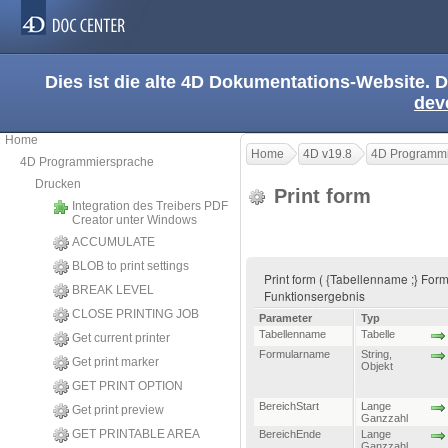
Dies ist die alte 4D Dokumentations-Website. D
dev
Home
Home
4D v19.8
4D Programmi
4D Programmiersprache
Drucken
Print form
Integration des Treibers PDF
Creator unter Windows
ACCUMULATE
BLOB to print settings
Print form ( {Tabellenname ;} Form
BREAK LEVEL
Funktionsergebnis
CLOSE PRINTING JOB
Parameter
Typ
Tabellenname
Tabelle
Get current printer
Formularname
String
,
Get print marker
Objekt
GET PRINT OPTION
BereichStart
Lange
Get print preview
Ganzzahl
GET PRINTABLE AREA
BereichEnde
Lange
Ganzzahl