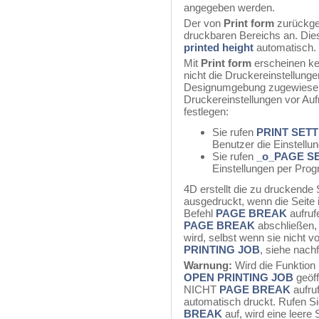
angegeben werden.
Der von
Print form
zurückge
druckbaren Bereichs an. Dies
printed height
automatisch.
Mit
Print form
erscheinen ke
nicht die Druckereinstellunge
Designumgebung zugewiesen
Druckereinstellungen vor Au
festlegen:
Sie rufen
PRINT SET
Benutzer die Einstellu
Sie rufen
_o_PAGE S
Einstellungen per Prog
4D erstellt die zu druckende 
ausgedruckt, wenn die Seite 
Befehl
PAGE BREAK
aufruf
PAGE BREAK
abschließen, 
wird, selbst wenn sie nicht v
PRINTING JOB
, siehe nach
Warnung:
Wird die Funktion 
OPEN PRINTING JOB
geöff
NICHT
PAGE BREAK
aufru
automatisch druckt. Rufen Si
BREAK
auf, wird eine leere 