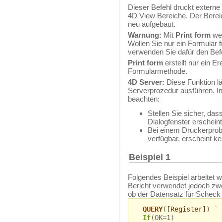
Dieser Befehl druckt externe
4D View Bereiche. Der Bereic
neu aufgebaut.
Warnung:
Mit
Print form
wer
Wollen Sie nur ein Formular 
verwenden Sie dafür den Bef
Print form
erstellt nur ein Er
Formularmethode.
4D Server:
Diese Funktion l
Serverprozedur ausführen. I
beachten:
Stellen Sie sicher, da
Dialogfenster erschein
Bei einem Druckerprobl
verfügbar, erscheint k
Beispiel 1
Folgendes Beispiel arbeitet w
Bericht verwendet jedoch zw
ob der Datensatz für Scheck 
QUERY
(
[Register]
)
` 
If
(OK=1)