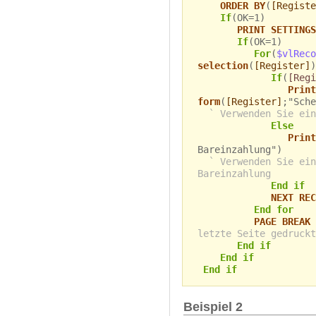
ORDER BY
(
[Registe
If
(OK=1)
PRINT SETTINGS
If
(OK=1)
For
(
$vlReco
selection
(
[Register]
)
If
(
[Reg
Print
form
(
[Register]
;"Sche
` Verwenden Sie ein
Else
Print
Bareinzahlung")
` Verwenden Sie ein
Bareinzahlung
End if
NEXT REC
End for
PAGE BREAK
letzte Seite gedruckt
End if
End if
End if
Beispiel 2