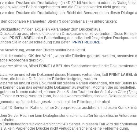
 vor dem Drucken die Druckdialoge (in 4D 32-bit Versionen) oder das Dialogfenster
oge ab, wird der Befehl abgebrochen und die Etiketten werden nicht gedruckt.
 vor dem Drucken die Druckdialoge an. Bricht der Benutzer einen dieser Dialoge 
 den optionalen Parametern Stern (
*
) oder größer als (
>
) unterdrücken:
 Druckauftrag mit den aktuellen Parametern zum Drucken aus.
 Druckauftrag aus, ohne die aktuellen Druckparameter zu verändern. Diese Einstellu
fe von
PRINT LABEL
unter Beibehaltung der individuell festgelegten Druckparamete
u finden Sie in der Beschreibung zum Befehl
PRINT RECORD
.
 Auswirkung, wenn der Etiketteneditor beteiligt ist.
t, hat die Variable
OK
den Wert 1, wenn alle Etiketten gedruckt werden; ansonsten d
fläche
Abbrechen
geklickt).
ntname
nicht an, öffnet
PRINT LABEL
das Standardfenster für die Dokumentenau
.
ntname
an und ist ein Dokument dieses Namens vorhanden, lädt
PRINT LABEL
di
ern, die bei der Definition der Etiketten festgelegt wurden.
ntname
an und ist kein Dokument mit diesem Namen vorhanden, ruft der Befehl
P
e können dann das gewünschte Dokument auswählen. Möchten Sie sicherstellen, da
benen Namen existiert, können Sie z.B. den Text, den der Aufruf von
Char (1)
erg
ie Tastatur erzeugt werden kann, ist es unwahrscheinlich, dass ein Dokument mit d
nmodus auf unsichtbar gesetzt, erscheint der Etiketteneditor nicht.
ch auf 4D Server im Rahmen einer Serverprozedur ausführen. In diesem Kontext mü
uf dem Server Rechner kein Dialogfenster erscheint, außer für spezifische Anforde
aufrufen.
Etiketteneditors funktioniert nicht mit 4D Server. In diesem Fall wird die Systemvar
.B. kein Papier oder Drucker nicht verfügbar, erscheint keine Fehlermeldung.