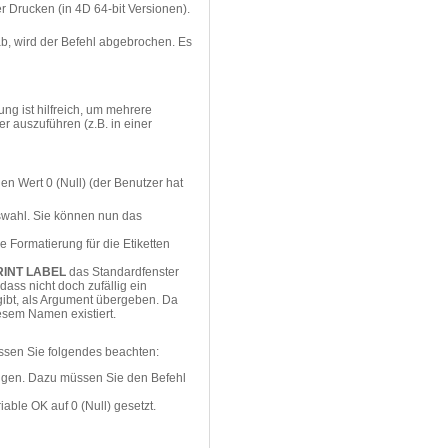
 Drucken (in 4D 64-bit Versionen).
ab, wird der Befehl abgebrochen. Es
ng ist hilfreich, um mehrere
r auszuführen (z.B. in einer
en Wert 0 (Null) (der Benutzer hat
swahl. Sie können nun das
e Formatierung für die Etiketten
RINT LABEL
das Standardfenster
ss nicht doch zufällig ein
ibt, als Argument übergeben. Da
iesem Namen existiert.
ssen Sie folgendes beachten:
rungen. Dazu müssen Sie den Befehl
iable OK auf 0 (Null) gesetzt.