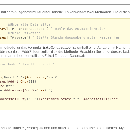
n mit dem Ausgabeformular einer Tabelle. Es verwendet zwei Methoden. Die erste s
)
` Wähle alle Datensätze
ses]
;"Etikettenausgabe")
` Wähle das Ausgabeformular
)
` Drucke Etiketten
ses]
;"Ausgabe")
` Stelle Standardausgabeformular wieder her
armethode für das Formular
Etikettenausgabe
. Es enthält eine Variable mit Namen
Addressenfeld (Addr2) leer, entfernt es die Methode. Beachten Sie, dass dieses Task
rmularmethode erstellt das Etikett für jeden Datensatz:
rmethode "Etikettenausgabe"
)
s]
Name1+" "+
[Addresses]
Name2
ses]Addr1
+
Char
(13)
dr2
#"")
+
[Addresses]Addr2
+
Char
(13)
ddresses]City
+", "+
[Addresses]State
+" "+
[Addresses]ZipCode
zer die Tabelle [People] suchen und druckt dann automatisch die Etiketten “My Lab