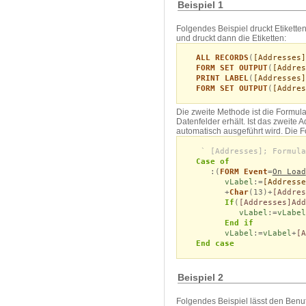
Beispiel 1
Folgendes Beispiel druckt Etikette
und druckt dann die Etiketten:
ALL RECORDS
(
[Addresses]
FORM SET OUTPUT
(
[Addres
PRINT LABEL
(
[Addresses]
FORM SET OUTPUT
(
[Addres
Die zweite Methode ist die Formul
Datenfelder erhält. Ist das zweite 
automatisch ausgeführt wird. Die Fo
` [Addresses]; Formula
Case of
:(
FORM Event
=
On Load
vLabel
:=
[Addresse
+
Char
(13)+
[Addres
If
(
[Addresses]Ad
vLabel
:=
vLabel
End if
vLabel
:=
vLabel
+
[A
End case
Beispiel 2
Folgendes Beispiel lässt den Benut