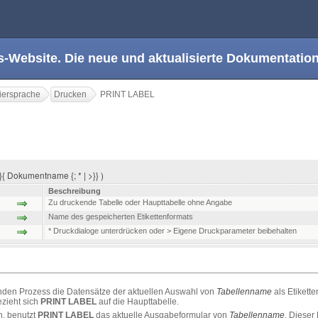
s-Website. Die neue und aktualisierte Dokumentation
ersprache
Drucken
PRINT LABEL
{ Dokumentname {; * | >}} )
Beschreibung
Zu druckende Tabelle oder Haupttabelle ohne Angabe
Name des gespeicherten Etikettenformats
* Druckdialoge unterdrücken oder > Eigene Druckparameter beibehalten
enden Prozess die Datensätze der aktuellen Auswahl von
Tabellenname
als Etikette
zieht sich
PRINT LABEL
auf die Haupttabelle.
n, benutzt
PRINT LABEL
das aktuelle Ausgabeformular von
Tabellenname
. Dieser 