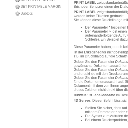
PRINT LABEL
zeigt standardmäßig
SET PRINTABLE MARGIN
Bricht der Benutzer einen der Dial
PRINT LABEL
zeigt standardmäßig
Subtotal
werden keine Etiketten gedruckt.
Sie können diese Druckdialoge mit
Der Parameter
*
löst einen
Der Parameter
>
löst einen
aufeinanderfolgende Aufru
Schleife). Ein Beispiel daz
Diese Parameter haben jedoch keine
Ist der Etiketteneditor nicht beteilig
z.B. im Druckdialog auf die Schalt
Geben Sie den Parameter
Dokume
gewünschte Dokument auswählen
Geben Sie den Parameter
Dokume
und druckt sie mit den Druckparamet
Geben Sie den Parameter
Dokume
für die Dokumentenauswahl auf. Si
Dokument mit dem von Ihnen angege
dieses Zeichen nicht direkt über d
Hinweis:
Ist
Tabellenname
im Desig
4D Server:
Dieser Befehl lässt si
Stellen Sie sicher, dass a
mit dem Parameter * oder > 
Die Syntax zum Aufrufen des 
Bei einem Druckerproblem, z