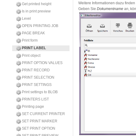
Weitere Informationen dazu finden
Get printed height
Geben Sie
Dokumentname
an, kön
Is in print preview
Level
OPEN PRINTING JOB
PAGE BREAK
Print form
PRINT LABEL
Print object
PRINT OPTION VALUES
PRINT RECORD
PRINT SELECTION
PRINT SETTINGS
Print settings to BLOB
PRINTERS LIST
Printing page
SET CURRENT PRINTER
SET PRINT MARKER
SET PRINT OPTION
SET PRINT PREVIEW