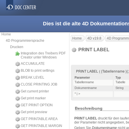
Dies ist die alte 4D Dokumentation
Home
Home
4D v19.8
4D Programmi
4D Programmiersprache
Drucken
PRINT LABEL
Integration des Treibers PDF
Creator unter Windows
ACCUMULATE
BLOB to print settings
PRINT LABEL ( {Tabellenname }{;}
BREAK LEVEL
Parameter
Typ
Tabellenname
Tabelle
CLOSE PRINTING JOB
Dokumentname
String
Get current printer
* | >
Get print marker
GET PRINT OPTION
Beschreibung
Get print preview
PRINT LABEL
druckt für den lauf
GET PRINTABLE AREA
der Parameter nicht angegeben, be
GET PRINTABLE MARGIN
Geben Sie
Dokumentname
nicht a