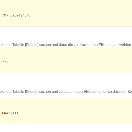
;"My Labels";*)
tzer die Tabelle [People] suchen und dann die zu druckenden Etiketten auswählen:
;"")
zer die Tabelle [People] suchen und zeigt dann den Etiketteneditor, so dass der Be
;
Char
(1))