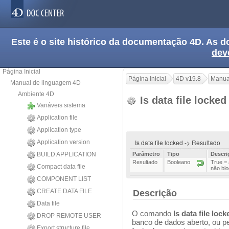
Este é o site histórico da documentação 4D. As
dev
Página Inicial
Página Inicial
4D v19.8
Manua
Manual de linguagem 4D
Ambiente 4D
Is data file locke
Variáveis sistema
Application file
Application type
Is data file locked -> Resultado
Application version
BUILD APPLICATION
Parâmetro
Tipo
Descri
Resultado
Booleano
True =
Compact data file
não bl
COMPONENT LIST
CREATE DATA FILE
Descrição
Data file
O comando
Is data file lock
DROP REMOTE USER
banco de dados aberto, ou 
Export structure file