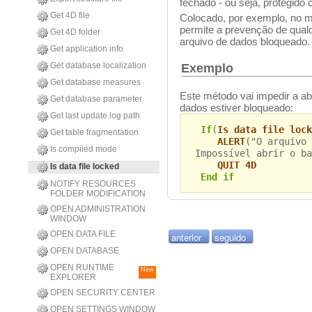
fechado - ou seja, protegido 
Get 4D file
Colocado, por exemplo, no 
permite a prevenção de qualq
Get 4D folder
arquivo de dados bloqueado.
Get application info
Get database localization
Exemplo
Get database measures
Este método vai impedir a ab
Get database parameter
dados estiver bloqueado:
Get last update log path
If
(
Is data file lock
Get table fragmentation
ALERT
("O arquivo 
Is compiled mode
Impossível abrir o ba
QUIT 4D
Is data file locked
End if
NOTIFY RESOURCES
FOLDER MODIFICATION
OPEN ADMINISTRATION
WINDOW
OPEN DATA FILE
anterior
seguido
OPEN DATABASE
OPEN RUNTIME
New
EXPLORER
OPEN SECURITY CENTER
OPEN SETTINGS WINDOW