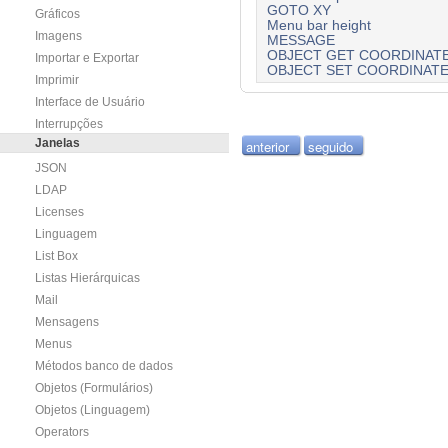
GOTO XY
Gráficos
Menu bar height
Imagens
MESSAGE
OBJECT GET COORDINAT
Importar e Exportar
OBJECT SET COORDINAT
Imprimir
Interface de Usuário
Interrupções
Janelas
anterior
seguido
JSON
LDAP
Licenses
Linguagem
List Box
Listas Hierárquicas
Mail
Mensagens
Menus
Métodos banco de dados
Objetos (Formulários)
Objetos (Linguagem)
Operators