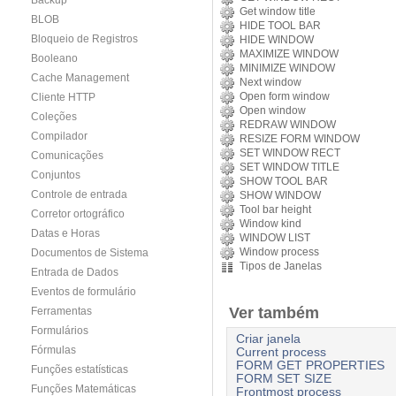
Backup
Get window title
BLOB
HIDE TOOL BAR
Bloqueio de Registros
HIDE WINDOW
MAXIMIZE WINDOW
Booleano
MINIMIZE WINDOW
Cache Management
Next window
Open form window
Cliente HTTP
Open window
Coleções
REDRAW WINDOW
Compilador
RESIZE FORM WINDOW
SET WINDOW RECT
Comunicações
SET WINDOW TITLE
Conjuntos
SHOW TOOL BAR
Controle de entrada
SHOW WINDOW
Tool bar height
Corretor ortográfico
Window kind
Datas e Horas
WINDOW LIST
Window process
Documentos de Sistema
Tipos de Janelas
Entrada de Dados
Eventos de formulário
Ver também
Ferramentas
Formulários
Criar janela
Fórmulas
Current process
FORM GET PROPERTIES
Funções estatísticas
FORM SET SIZE
Funções Matemáticas
Frontmost process