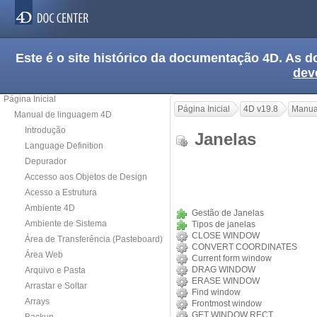
Este é o site histórico da documentação 4D. As
dev
Página Inicial
Página Inicial
4D v19.8
Manua
Manual de linguagem 4D
Introdução
Janelas
Language Definition
Depurador
Accesso aos Objetos de Design
Acesso a Estrutura
Ambiente 4D
Gestão de Janelas
Ambiente de Sistema
Tipos de janelas
CLOSE WINDOW
Área de Transferência (Pasteboard)
CONVERT COORDINATES
Área Web
Current form window
DRAG WINDOW
Arquivo e Pasta
ERASE WINDOW
Arrastar e Soltar
Find window
Arrays
Frontmost window
GET WINDOW RECT