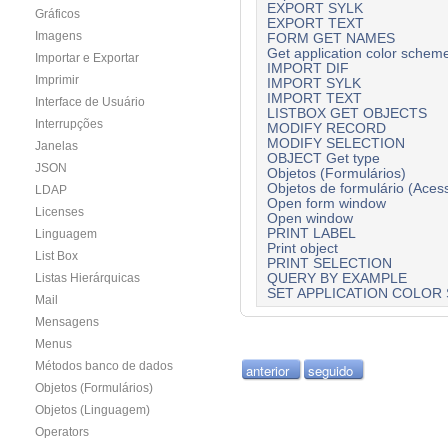
EXPORT SYLK
Gráficos
EXPORT TEXT
Imagens
FORM GET NAMES
Get application color schem
Importar e Exportar
IMPORT DIF
Imprimir
IMPORT SYLK
IMPORT TEXT
Interface de Usuário
LISTBOX GET OBJECTS
Interrupções
MODIFY RECORD
MODIFY SELECTION
Janelas
OBJECT Get type
JSON
Objetos (Formulários)
Objetos de formulário (Aces
LDAP
Open form window
Licenses
Open window
PRINT LABEL
Linguagem
Print object
List Box
PRINT SELECTION
Listas Hierárquicas
QUERY BY EXAMPLE
SET APPLICATION COLOR
Mail
Mensagens
Menus
Métodos banco de dados
anterior
seguido
Objetos (Formulários)
Objetos (Linguagem)
Operators