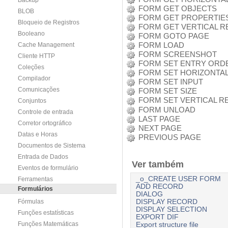
Backup
FORM GET OBJECTS
BLOB
FORM GET PROPERTIE
Bloqueio de Registros
FORM GET VERTICAL R
Booleano
FORM GOTO PAGE
FORM LOAD
Cache Management
FORM SCREENSHOT
Cliente HTTP
FORM SET ENTRY ORD
Coleções
FORM SET HORIZONTAL
Compilador
FORM SET INPUT
Comunicações
FORM SET SIZE
FORM SET VERTICAL R
Conjuntos
FORM UNLOAD
Controle de entrada
LAST PAGE
Corretor ortográfico
NEXT PAGE
Datas e Horas
PREVIOUS PAGE
Documentos de Sistema
Entrada de Dados
Ver também
Eventos de formulário
_o_CREATE USER FORM
Ferramentas
ADD RECORD
Formulários
DIALOG
Fórmulas
DISPLAY RECORD
DISPLAY SELECTION
Funções estatísticas
EXPORT DIF
Funções Matemáticas
Export structure file