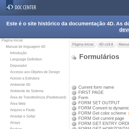
Este é o site histórico da documentação 4D. As
dev
Página Inicial
Página Inicial
4D v19.8
Manua
Manual de linguagem 4D
Introdução
Formulários
Language Definition
Depurador
Accesso aos Objetos de Design
Acesso a Estrutura
Ambiente 4D
Current form name
Ambiente de Sistema
FIRST PAGE
Form
Área de Transferência (Pasteboard)
FORM SET OUTPUT
Área Web
FORM Convert to dynami
Arquivo e Pasta
FORM Get color scheme
Arrastar e Soltar
FORM Get current page
Arrays
FORM GET ENTRY ORD
FORM GET HORIZONTAL