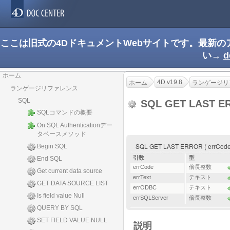
ここは旧式の4DドキュメントWebサイトです。最新
い→
d
ホーム
4D v19.8
ホーム
ランゲージリ
ランゲージリファレンス
SQL
SQL GET LAST 
SQLコマンドの概要
On SQL Authenticationデー
タベースメソッド
SQL GET LAST ERROR ( errCode ; 
Begin SQL
引数
型
End SQL
errCode
倍長整数
Get current data source
errText
テキスト
GET DATA SOURCE LIST
errODBC
テキスト
Is field value Null
errSQLServer
倍長整数
QUERY BY SQL
SET FIELD VALUE NULL
説明