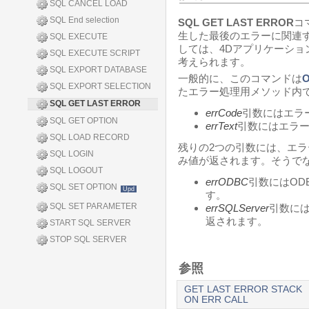
SQL CANCEL LOAD
SQL End selection
SQL GET LAST ERROR
コ
生した最後のエラーに関連
SQL EXECUTE
しては、4Dアプリケーショ
SQL EXECUTE SCRIPT
考えられます。
SQL EXPORT DATABASE
一般的に、このコマンドは
O
SQL EXPORT SELECTION
たエラー処理用メソッド内
SQL GET LAST ERROR
errCode
引数にはエラ
SQL GET OPTION
errText
引数にはエラ
SQL LOAD RECORD
残りの2つの引数には、エラ
SQL LOGIN
み値が返されます。そうで
SQL LOGOUT
errODBC
引数にはODBC
SQL SET OPTION
Upd
す。
SQL SET PARAMETER
errSQLServer
引数には
返されます。
START SQL SERVER
STOP SQL SERVER
参照
GET LAST ERROR STACK
ON ERR CALL