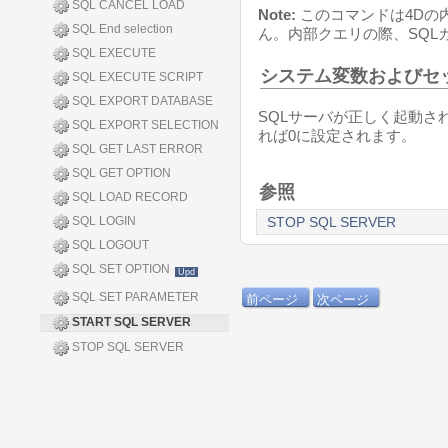
SQL CANCEL LOAD
Note:
このコマンドは4Dの
SQL End selection
ん。内部クエリの際、SQL
SQL EXECUTE
システム変数およびセ
SQL EXECUTE SCRIPT
SQL EXPORT DATABASE
SQLサーバが正しく起動さ
SQL EXPORT SELECTION
れば0に設定されます。
SQL GET LAST ERROR
SQL GET OPTION
参照
SQL LOAD RECORD
SQL LOGIN
STOP SQL SERVER
SQL LOGOUT
SQL SET OPTION
Upd
SQL SET PARAMETER
前ページ
次ページ
START SQL SERVER
STOP SQL SERVER