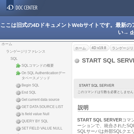
ここは旧式の4DドキュメントWebサイトです。最新
い→
d
ホーム
4D v19.8
ホーム
ランゲージリ
ランゲージリファレンス
SQL
START SQL SER
SQLコマンドの概要
On SQL Authenticationデー
タベースメソッド
START SQL SERVER
Begin SQL
このコマンドは引数を必要としません
End SQL
Get current data source
GET DATA SOURCE LIST
説明
Is field value Null
START SQL SERVER
コマ
QUERY BY SQL
ーションで、統合されたSQ
SET FIELD VALUE NULL
SQLサーバは外部SQLク