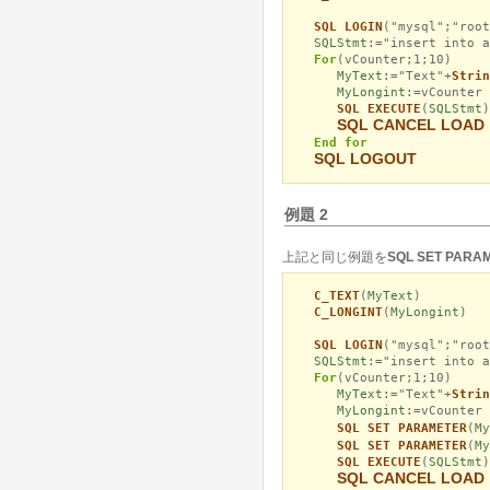
SQL LOGIN
("mysql";"root
SQLStmt
:="insert into a
For
(vCounter;1;10)
MyText
:="Text"+
Strin
MyLongint
:=vCounter
SQL EXECUTE
(
SQLStmt
)
SQL CANCEL LOAD
End for
SQL LOGOUT
例題 2
上記と同じ例題を
SQL SET PARA
C_TEXT
(
MyText
)
C_LONGINT
(
MyLongint
)
SQL LOGIN
("mysql";"root
SQLStmt
:="insert into a
For
(vCounter;1;10)
MyText
:="Text"+
Strin
MyLongint
:=vCounter
SQL SET PARAMETER
(
My
SQL SET PARAMETER
(
My
SQL EXECUTE
(
SQLStmt
)
SQL CANCEL LOAD