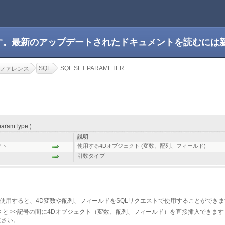
です。最新のアップデートされたドキュメントを読むには
SQL
SQL SET PARAMETER
ファレンス
R
paramType )
説明
クト
使用する4Dオブジェクト (変数、配列、フィールド)
引数タイプ
使用すると、4D変数や配列、フィールドをSQLリクエストで使用することができま
 と >>記号の間に4Dオブジェクト（変数、配列、フィールド）を直接挿入できま
ださい。