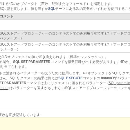
用する4Dのオブジェクト（変数、配列またはフィールド）を指定します。
SQL型を渡します。値を渡すか
SQL
テーマにある次の定数のいずれかを使用すること
コメント
SQLストアードプロシージャーのコンテキストでのみ利用可能です (ストアードプロシ
パラメーター)
SQLストアードプロシージャーのコンテキストでのみ利用可能です (ストアードプロ
ラメーター)
が4Dオブジェクトの値で置き換えられます（標準のシンタックス）。
る場合、
SQL SET PARAMETER
コマンドを複数回呼び出す必要があります。4Dオ
割り当てられます。
トに渡されるパラメーターを扱うために使用します。4DオブジェクトをSQLリク
せん。SQLリクエストの結果は例えば
SQL EXECUTE
コマンドの
boundObj
パラメ
ET PARAMETER
コマンドは主にリクエストに渡されるパラメーター (
SQL param i
n out
はパラメーターを返すかもしれないSQLストアードプロシージャーのコンテ
変数を直接記述しています: