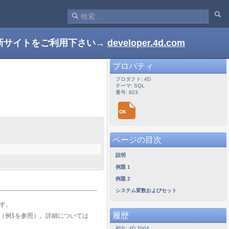
新サイトをご利用下さい→
developer.4d.com
プロパティ
プロダクト: 4D
テーマ: SQL
番号: 823
ページの目次
説明
例題 1
例題 2
システム変数およびセット
す。
履歴
す（例1を参照）。詳細については
初出: 4D 2004