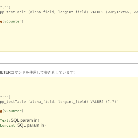
";"")
pp_testTable (alpha_field, longint_field) VALUES (<<MyText>>, <<
g
(
vCounter
)
METER
コマンドを使用して書き直しています:
";"")
pp_testTable (alpha_field, longint_field) VALUES (?,?)"
g
(
vCounter
)
SQL param in
Text
;
)
SQL param in
Longint
;
)