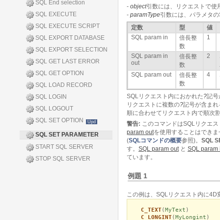
SQL End selection
-
object
引数には、リクエストで使
SQL EXECUTE
-
paramType
引数には、パラメタの
SQL EXECUTE SCRIPT
定数
型
値
SQL param in
1
SQL EXPORT DATABASE
倍長整
数
SQL EXPORT SELECTION
SQL param in
2
倍長整
SQL GET LAST ERROR
out
数
SQL GET OPTION
SQL param out
4
倍長整
数
SQL LOAD RECORD
SQLリクエスト内におかれた
?
記号
SQL LOGIN
リクエストに複数の
?
記号が含まれ
SQL LOGOUT
順に合わせてリクエスト内で順次
SQL SET OPTION
Upd
警告:
このコマンドはSQLリクエス
param out
を使用することはできま
SQL SET PARAMETER
(
SQLコマンドの概要
参照)。
SQL S
START SQL SERVER
す。
SQL param out
と
SQL param i
ています。
STOP SQL SERVER
例題 1
この例は、SQLリクエスト内に4D
C_TEXT
(
MyText
)
C_LONGINT
(
MyLongint
)