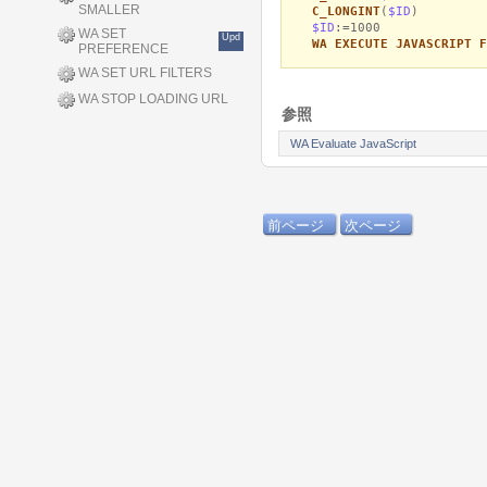
SMALLER
C_LONGINT
(
$ID
)
$ID
:=1000
WA SET
Upd
WA EXECUTE JAVASCRIPT F
PREFERENCE
WA SET URL FILTERS
WA STOP LOADING URL
参照
WA Evaluate JavaScript
前ページ
次ページ