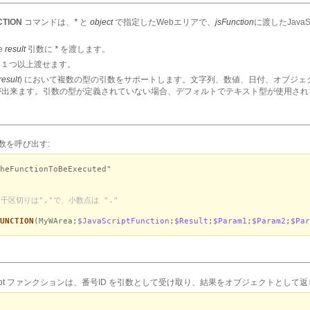
CTION
コマンドは、
*
と
object
で指定したWebエリアで、
jsFunction
に渡したJavaS
he
result
引数に
*
を渡します。
を１つ以上渡せます。
result
) において複数の型の引数をサポートします。文字列、数値、日付、オブジ
が出来ます。引数の型が定義されていない場合、デフォルトでテキスト型が使用され
関数を呼び出す:
heFunctionToBeExecuted"
：千区切りは","で、小数点は "."
UNCTION
(MyWArea;
$JavaScriptFunction
;
$Result
;
$Param1
;
$Param2
;
$Par
 JavaScript ファンクションは、番号ID を引数として受け取り、結果をオブジェクトとして