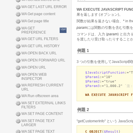
WA GET LAST URL ERROR
WA EXECUTE JAVASCRIPT FUN
WA Get page content
果を返します (オプション)。
WA Get page title
関数が結果を返さない場合、
*
in t
param
には関数の引数を含む引数
WA GET
Upd
PREFERENCE
コマンドは、入力 (
param
) と出力 (
WA GET URL FILTERS
を渡したり受け取ったりすること
WA GET URL HISTORY
例題 1
WA OPEN BACK URL
WA OPEN FORWARD URL
3 つの引数を使用してJavaScript
WA OPEN URL
$JavaScriptFunction
:="T
WA OPEN WEB
$Param1
:="10"
INSPECTOR
$Param2
:="true"
WA REFRESH CURRENT
$Param3
:="1,000.2"
`注
URL
WA EXECUTE JAVASCRIPT F
WA Run offscreen area
WA SET EXTERNAL LINKS
FILTERS
例題 2
WA SET PAGE CONTENT
WA SET PAGE TEXT
"getCustomerInfo" という
LARGER
WA SET PAGE TEXT
C_OBJECT
(
$Result
)