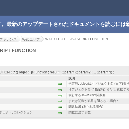
です。最新のアップデートされたドキュメントを読むには
WA EXECUTE JAVASCRIPT FUNCTION
ファレンス
Webエリア
RIPT FUNCTION
{* ;} object ; jsFunction ; result|* {; param}{; param2 ; ... ; paramN} )
説明
指定時, objectはオブジェクト名 (文字列) 省
ト
オブジェクト名 (* 指定時) または 変数 (* 
実行するJavaScript関数名
または関数が結果を返さない場合 *
関数結果 (返される場合)
ジェクト
,
コレクション
関数に渡す引数