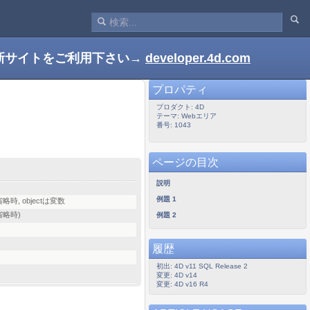
新サイトをご利用下さい→
developer.4d.com
プロパティ
プロダクト: 4D
テーマ: Webエリア
番号: 1043
ページの目次
説明
例題 1
略時, objectは変数
省略時)
例題 2
履歴
初出: 4D v11 SQL Release 2
変更: 4D v14
変更: 4D v16 R4