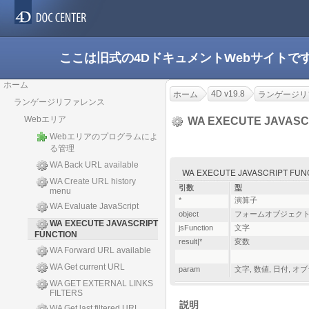
ここは旧式の4DドキュメントWebサイト
ホーム
4D v19.8
ホーム
ランゲージリ
ランゲージリファレンス
Webエリア
WA EXECUTE JAVASC
Webエリアのプログラムによ
る管理
WA Back URL available
WA EXECUTE JAVASCRIPT FUNCTION ( 
WA Create URL history
引数
型
menu
*
演算子
WA Evaluate JavaScript
object
フォームオブジェク
WA EXECUTE JAVASCRIPT
jsFunction
文字
FUNCTION
result|*
変数
WA Forward URL available
WA Get current URL
param
文字
,
数値
,
日付
,
オブ
WA GET EXTERNAL LINKS
FILTERS
説明
WA Get last filtered URL