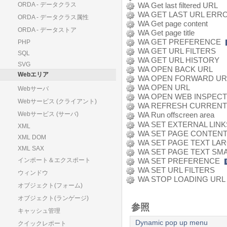
ORDA - データクラス
WA Get last filtered URL
WA GET LAST URL ERR
ORDA - データクラス属性
WA Get page content
ORDA - データストア
WA Get page title
WA GET PREFERENCE
PHP
WA GET URL FILTERS
SQL
WA GET URL HISTORY
SVG
WA OPEN BACK URL
Webエリア
WA OPEN FORWARD UR
WA OPEN URL
Webサーバ
WA OPEN WEB INSPEC
Webサービス (クライアント)
WA REFRESH CURRENT
Webサービス (サーバ)
WA Run offscreen area
WA SET EXTERNAL LINK
XML
WA SET PAGE CONTEN
XML DOM
WA SET PAGE TEXT LA
XML SAX
WA SET PAGE TEXT SM
WA SET PREFERENCE
インポート＆エクスポート
WA SET URL FILTERS
ウィンドウ
WA STOP LOADING URL
オブジェクト(フォーム)
オブジェクト(ランゲージ)
参照
キャッシュ管理
Dynamic pop up menu
クイックレポート