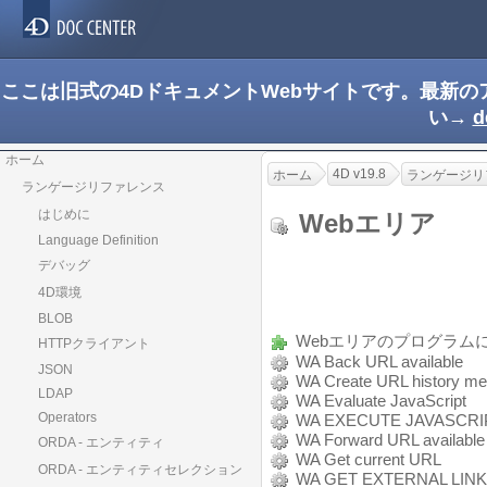
ここは旧式の4DドキュメントWebサイトです。最新
い→
d
ホーム
4D v19.8
ホーム
ランゲージリ
ランゲージリファレンス
はじめに
Webエリア
Language Definition
デバッグ
4D環境
BLOB
Webエリアのプログラム
HTTPクライアント
WA Back URL available
JSON
WA Create URL history m
LDAP
WA Evaluate JavaScript
Operators
WA EXECUTE JAVASCRI
WA Forward URL available
ORDA - エンティティ
WA Get current URL
ORDA - エンティティセレクション
WA GET EXTERNAL LINK