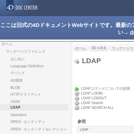
ここは旧式の4DドキュメントWebサイトです。最新
い→
d
ホーム
4D v19.8
ホーム
ランゲージリ
ランゲージリファレンス
LDAP
はじめに
Language Definition
デバッグ
4D環境
BLOB
LDAPコマンドについての説明
LDAP LOGIN
HTTPクライアント
LDAP LOGOUT
JSON
LDAP Search
LDAP
LDAP SEARCH ALL
Operators
参照
ORDA - エンティティ
ORDA - エンティティセレクション
LDAP