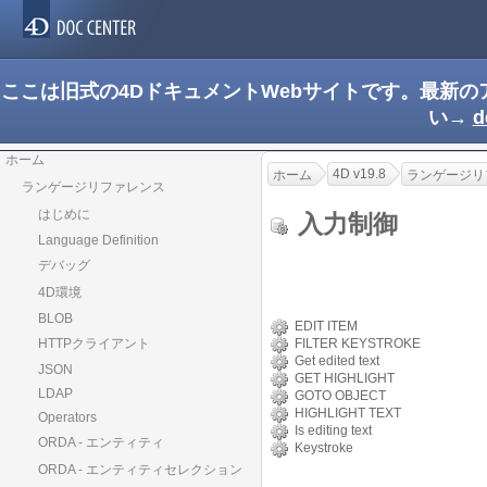
ここは旧式の4DドキュメントWebサイトです。最新
い→
d
ホーム
4D v19.8
ホーム
ランゲージリ
ランゲージリファレンス
はじめに
入力制御
Language Definition
デバッグ
4D環境
BLOB
EDIT ITEM
HTTPクライアント
FILTER KEYSTROKE
Get edited text
JSON
GET HIGHLIGHT
LDAP
GOTO OBJECT
HIGHLIGHT TEXT
Operators
Is editing text
ORDA - エンティティ
Keystroke
ORDA - エンティティセレクション