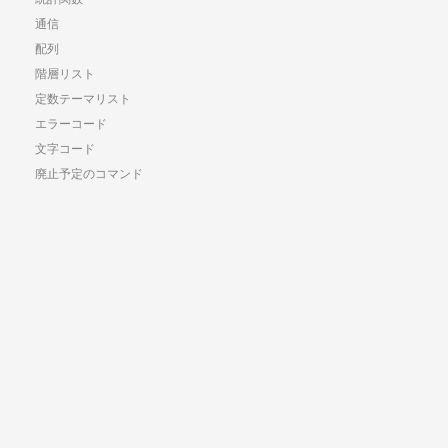
通信
配列
階層リスト
定数テーマリスト
エラーコード
文字コード
廃止予定のコマンド