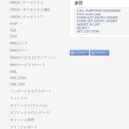
参照
ORDA - データクラス
ORDA - データクラス属性
CALL SUBFORM CONTAINER
Form event code
ORDA - データストア
FORM GET ENTRY ORDER
FORM SET ENTRY ORDER
PHP
INSERT IN LIST
REJECT
SQL
SET LIST ITEM
SVG
Webエリア
Webサーバ
前ページ
次ページ
Webサービス (クライアント)
Webサービス (サーバ)
XML
XML DOM
XML SAX
インポート＆エクスポート
ウィンドウ
オブジェクト(フォーム)
オブジェクト(ランゲージ)
キャッシュ管理
クイックレポート