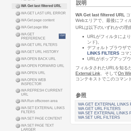
説明
WA Get last filtered URL
WA GET LAST URL ERROR
WA Get last filtered URL
コ
Webエリアで、最後にフィ
WA Get page content
URLは以下のいずれかの理
WA Get page title
WA GET
Upd
URLがフィルタにより
PREFERENCE
ンド)。
WA GET URL FILTERS
デフォルトブラウザで
WA GET URL HISTORY
LINKS FILTERS
コマ
URLがポップアップ
WA OPEN BACK URL
WA OPEN FORWARD URL
フィルタされたURLを知る
WA OPEN URL
External Link
、そして
On Wi
コンテキストでこのコマン
WA OPEN WEB
INSPECTOR
WA REFRESH CURRENT
URL
参照
WA Run offscreen area
WA GET EXTERNAL LINKS 
WA SET EXTERNAL LINKS
WA GET URL FILTERS
FILTERS
WA SET EXTERNAL LINKS 
WA SET URL FILTERS
WA SET PAGE CONTENT
WA SET PAGE TEXT
LARGER