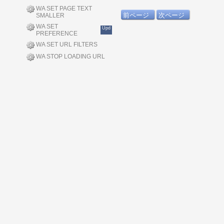
WA SET PAGE TEXT
前ページ
次ページ
SMALLER
WA SET
Upd
PREFERENCE
WA SET URL FILTERS
WA STOP LOADING URL