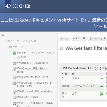
ここは旧式の4DドキュメントWebサイトです。最新
い→
d
ホーム
4D v19.8
ホーム
ランゲージリ
ランゲージリファレンス
Webエリア
WA Get last filte
Webエリアのプログラムによ
る管理
WA Back URL available
WA Get last filtered URL ( {* ;} o
WA Create URL history
menu
引数
型
WA Evaluate JavaScript
*
演算子
WA EXECUTE JAVASCRIPT
object
フォームオブジェク
FUNCTION
ト
WA Forward URL available
戻り
文字
値
WA Get current URL
WA GET EXTERNAL LINKS
FILTERS