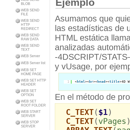
Ejemplo
BLOB
WEB SEND
FILE
Asumamos que quier
WEB SEND
HTTP
las estadísticas de 
REDIRECT
HTML estática llama
WEB SEND
RAW DATA
analizadas automáti
WEB SEND
TEXT
-4DSCRIPT/STATS––>
WEB Server
WEB Server list
y vUsage, por ejemp
WEB SET
HOME PAGE
WEB SET HTTP
1
<
html
><
br
><
head
><
title
>4D W
HEADER
WEB SET
En el método de pr
OPTION
WEB SET
ROOT FOLDER
C_TEXT
(
$1
)
WEB START
SERVER
C_TEXT
(
vPages
WEB STOP
SERVER