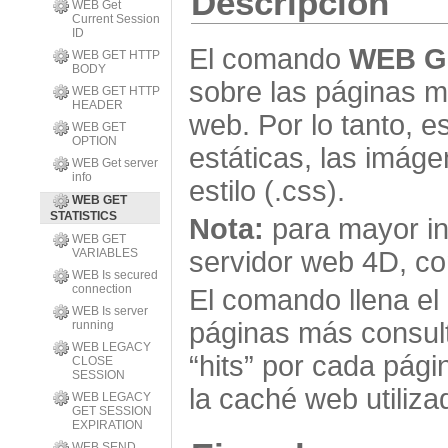
Descripción
WEB Get
Current Session
ID
El comando
WEB G
WEB GET HTTP
BODY
sobre las páginas m
WEB GET HTTP
HEADER
web. Por lo tanto, 
WEB GET
OPTION
estáticas, las imág
WEB Get server
info
estilo (.css).
WEB GET
STATISTICS
Nota:
para mayor in
WEB GET
VARIABLES
servidor web 4D, co
WEB Is secured
connection
El comando llena el
WEB Is server
páginas más consult
running
WEB LEGACY
“hits” por cada pág
CLOSE
SESSION
la caché web utiliza
WEB LEGACY
GET SESSION
EXPIRATION
WEB SEND