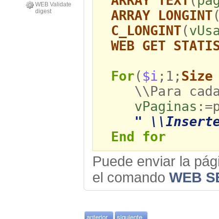
ARRAY TEXT
(
pa
WEB Validate
ARRAY LONGINT
digest
C_LONGINT
(
vUs
WEB GET STATI
For
(
$i
;1;
Size
\\Para cada p
vPaginas
:=
" \\Insert
End for
Puede enviar la pági
el comando
WEB S
anterior
siguiente