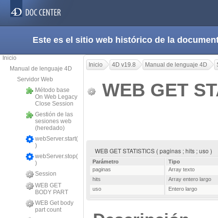
Este es el sitio web histórico de la docum
Inicio
Inicio
4D v19.8
Manual de lenguaje 4D
Manual de lenguaje 4D
Servidor Web
WEB GET ST
Método base
On Web Legacy
Close Session
Gestión de las
sesiones web
(heredado)
webServer.start(
)
WEB GET STATISTICS ( paginas ; hits ; uso )
webServer.stop(
Parámetro
Tipo
)
paginas
Array texto
Session
hits
Array entero largo
WEB GET
uso
Entero largo
BODY PART
WEB Get body
part count