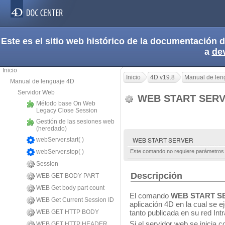
Este es el sitio web histórico de la documentación
a
de
Inicio
Inicio
4D v19.8
Manual de len
Manual de lenguaje 4D
Servidor Web
WEB START SER
Método base On Web
Legacy Close Session
Gestión de las sesiones web
(heredado)
WEB START SERVER
webServer.start( )
webServer.stop( )
Este comando no requiere parámetros
Session
Descripción
WEB GET BODY PART
WEB Get body part count
El comando
WEB START S
WEB Get Current Session ID
aplicación 4D en la cual se e
WEB GET HTTP BODY
tanto publicada en su red Intr
Si el servidor web se inicia 
WEB GET HTTP HEADER