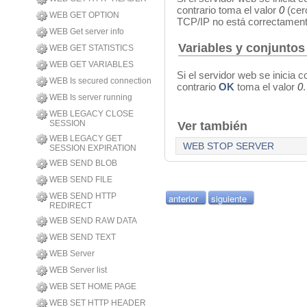
contrario toma el valor
0
(cero
WEB GET OPTION
TCP/IP no está correctament
WEB Get server info
Variables y conjuntos
WEB GET STATISTICS
WEB GET VARIABLES
Si el servidor web se inicia 
WEB Is secured connection
contrario
OK
toma el valor
0
.
WEB Is server running
WEB LEGACY CLOSE
SESSION
Ver también
WEB LEGACY GET
WEB STOP SERVER
SESSION EXPIRATION
WEB SEND BLOB
WEB SEND FILE
WEB SEND HTTP
anterior
siguiente
REDIRECT
WEB SEND RAW DATA
WEB SEND TEXT
WEB Server
WEB Server list
WEB SET HOME PAGE
WEB SET HTTP HEADER