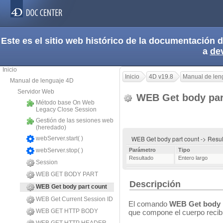
Este es el sitio web histórico de la documentación
a
de
Inicio
Inicio
4D v19.8
Manual de len
Manual de lenguaje 4D
Servidor Web
WEB Get body par
Método base On Web
Legacy Close Session
Gestión de las sesiones web
(heredado)
WEB Get body part count -> Resu
webServer.start( )
webServer.stop( )
Parámetro
Tipo
Resultado
Entero largo
Session
WEB GET BODY PART
Descripción
WEB Get body part count
WEB Get Current Session ID
El comando
WEB Get body 
WEB GET HTTP BODY
que compone el cuerpo recib