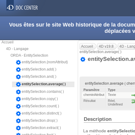
Vous êtes sur le site Web historique de la doc
déplacées 
Accueil
Accueil
4D v19.8
4D - Lan
4D - Langage
entitySelection.average( )
ORDA - EntitySelection
entitySelection.a
entitySelection.{nomAttribut}
entitySelection.add( )
entitySelection.and( )
entitySelection.average ( chemi
entitySelection.average( )
Paramètre
Type
entitySelection.contains( )
cheminAttribut
Texte
entitySelection.copy( )
Résultat
Réel
,
Undefined
entitySelection.count( )
entitySelection.distinct( )
Description
entitySelection.drop( )
entitySelection.extract( )
La méthode
entitySelecti