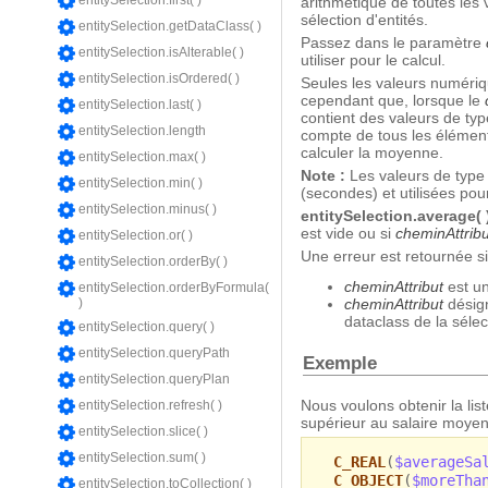
entitySelection.first( )
arithmétique de toutes les
sélection d'entités.
entitySelection.getDataClass( )
Passez dans le paramètre
entitySelection.isAlterable( )
utiliser pour le calcul.
entitySelection.isOrdered( )
Seules les valeurs numériqu
cependant que, lorsque le
entitySelection.last( )
contient des valeurs de typ
entitySelection.length
compte de tous les élément
calculer la moyenne.
entitySelection.max( )
Note :
Les valeurs de type
entitySelection.min( )
(secondes) et utilisées pou
entitySelection.minus( )
entitySelection.average( 
est vide ou si
cheminAttribu
entitySelection.or( )
Une erreur est retournée si
entitySelection.orderBy( )
cheminAttribut
est un 
entitySelection.orderByFormula(
)
cheminAttribut
désign
dataclass de la sélect
entitySelection.query( )
entitySelection.queryPath
Exemple
entitySelection.queryPlan
Nous voulons obtenir la lis
entitySelection.refresh( )
supérieur au salaire moyen
entitySelection.slice( )
entitySelection.sum( )
C_REAL
(
$averageSa
C_OBJECT
(
$moreTha
entitySelection.toCollection( )