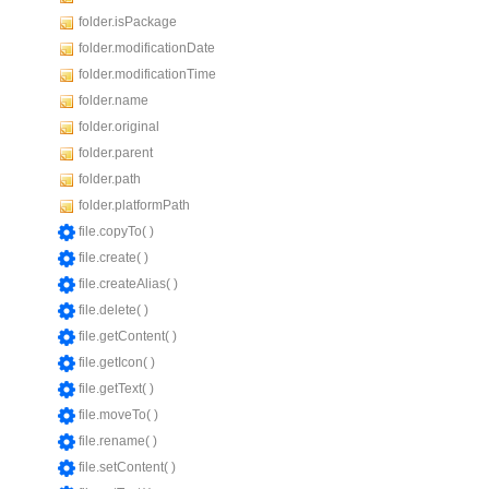
folder.isPackage
folder.modificationDate
folder.modificationTime
folder.name
folder.original
folder.parent
folder.path
folder.platformPath
file.copyTo( )
file.create( )
file.createAlias( )
file.delete( )
file.getContent( )
file.getIcon( )
file.getText( )
file.moveTo( )
file.rename( )
file.setContent( )