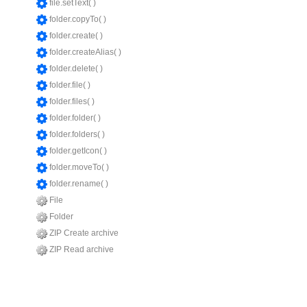
file.setText( )
folder.copyTo( )
folder.create( )
folder.createAlias( )
folder.delete( )
folder.file( )
folder.files( )
folder.folder( )
folder.folders( )
folder.getIcon( )
folder.moveTo( )
folder.rename( )
File
Folder
ZIP Create archive
ZIP Read archive