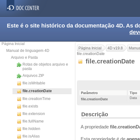
Este é o site histórico da documentação 4D. As
dev
Página Inicial
Página Inicial
4D v19.8
Manua
Manual de linguagem 4D
file.creationDate
Arquivo e Pasta
file.creationDate
Rotas de objetos arquivo e
pasta
Arquivos ZIP
file.isWritable
file.creationDate
Parâmetro
Tipo
Data
file.creationTime
file.creationDate
file.exists
Descrição
file.extension
file.fullName
A propriedade
file.creationD
file.hidden
file.isAlias
Esta propriedade é de
apenas