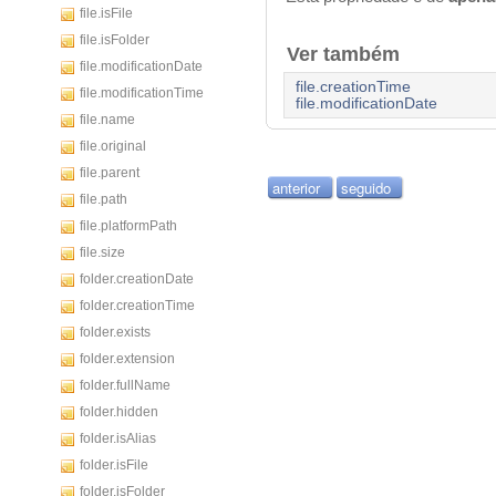
file.isFile
file.isFolder
Ver também
file.modificationDate
file.creationTime
file.modificationTime
file.modificationDate
file.name
file.original
file.parent
anterior
seguido
file.path
file.platformPath
file.size
folder.creationDate
folder.creationTime
folder.exists
folder.extension
folder.fullName
folder.hidden
folder.isAlias
folder.isFile
folder.isFolder