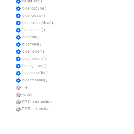
file.setText( )
folder.copyTo( )
folder.create( )
folder.createAlias( )
folder.delete( )
folder.file( )
folder.files( )
folder.folder( )
folder.folders( )
folder.getIcon( )
folder.moveTo( )
folder.rename( )
File
Folder
ZIP Create archive
ZIP Read archive