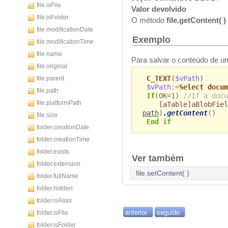
file.isFile
Valor devolvido
file.isFolder
O método
file.getContent( )
file.modificationDate
Exemplo
file.modificationTime
file.name
Para salvar o conteúdo de
file.original
C_TEXT
(
$vPath
)
file.parent
$vPath
:=
Select docum
file.path
If
(OK=1)
//If a docu
file.platformPath
[aTable]aBlobFiel
path
)
.getContent
()
file.size
End if
folder.creationDate
folder.creationTime
folder.exists
Ver também
folder.extension
file.setContent( )
folder.fullName
folder.hidden
folder.isAlias
anterior
seguido
folder.isFile
folder.isFolder