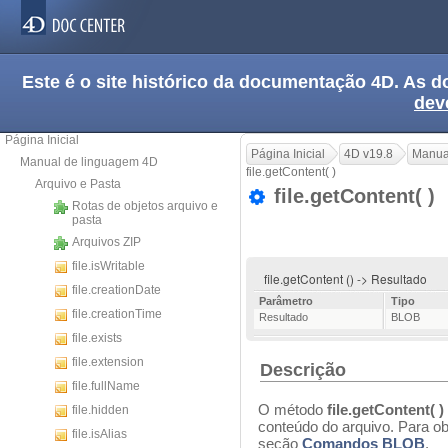
Este é o site histórico da documentação 4D. As
dev
Página Inicial
Página Inicial
4D v19.8
Manua
Manual de linguagem 4D
file.getContent( )
Arquivo e Pasta
file.getContent( )
Rotas de objetos arquivo e
pasta
Arquivos ZIP
file.isWritable
file.getContent () -> Resultado
file.creationDate
Parâmetro
Tipo
file.creationTime
Resultado
BLOB
file.exists
file.extension
Descrição
file.fullName
O método
file.getContent( )
file.hidden
conteúdo do arquivo. Para o
file.isAlias
seção
Comandos BLOB
.