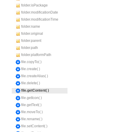
folder.isPackage
folder.modificationDate
folder.modificationTime
folder.name
folder.original
folder.parent
folder.path
folder.platformPath
file.copyTo( )
file.create( )
file.createAlias( )
file.delete( )
file.getContent( )
file.getIcon( )
file.getText( )
file.moveTo( )
file.rename( )
file.setContent( )