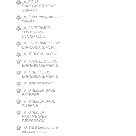
_o_SOUS
ENREGISTREMENT
SUIVANT
_o_Sous enregistrements
trouvés
_o_SUPPRIMER
FORMULAIRE
UTILISATEUR
_o_SUPPRIMER SOUS
ENREGISTREMENT
_o_TABLEAU ALPHA
_o_TOUS LES SOUS
ENREGISTREMENTS
_o_TRIER SOUS
ENREGISTREMENTS
_o_Type document
_o_UTILISER BASE
EXTERNE
_o_UTILISER BASE
INTERNE
_o_UTILISER
PARAMETRES
IMPRESSION
_O_WEB Lire nombre
process session