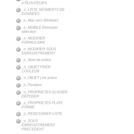
UTILISATEURS
_o_LISTE SEGMENTS DE
DONNÉES
_o_Mac vers Windows
_o_MOBILE Renvoyer
sélection
_o_MODIFIER
FORMULAIRE
_o_MODIFIER SOUS
ENREGISTREMENT
_o_Nom de police
_o_OBJET FIXER
COULEUR
_o_OBJET Lire action
_o_Pendant
_o_PROPRIETES GLISSER
DEPOSER
_o_PROPRIETES PLATE
FORME
_o_REDESSINER LISTE
_o_SOUS
ENREGISTREMENT
PRECEDENT