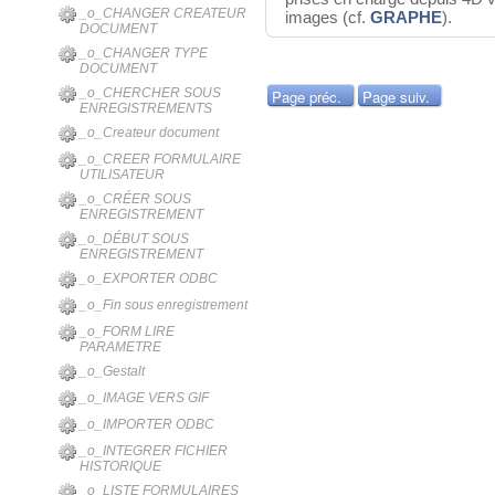
_o_CHANGER CREATEUR
images (cf.
GRAPHE
).
DOCUMENT
_o_CHANGER TYPE
DOCUMENT
_o_CHERCHER SOUS
Page préc.
Page suiv.
ENREGISTREMENTS
_o_Createur document
_o_CREER FORMULAIRE
UTILISATEUR
_o_CRÉER SOUS
ENREGISTREMENT
_o_DÉBUT SOUS
ENREGISTREMENT
_o_EXPORTER ODBC
_o_Fin sous enregistrement
_o_FORM LIRE
PARAMETRE
_o_Gestalt
_o_IMAGE VERS GIF
_o_IMPORTER ODBC
_o_INTEGRER FICHIER
HISTORIQUE
_o_LISTE FORMULAIRES