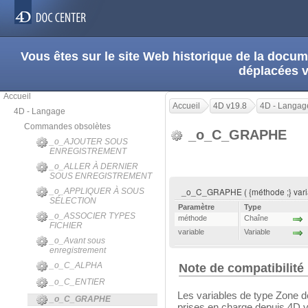
Vous êtes sur le site Web historique de la doc
déplacées 
Accueil
Accueil
4D v19.8
4D - Langag
4D - Langage
Commandes obsolètes
_o_C_GRAPHE
_o_AJOUTER SOUS
ENREGISTREMENT
_o_ALLER À DERNIER
SOUS ENREGISTREMENT
_o_C_GRAPHE ( {méthode ;} variable
_o_APPLIQUER À SOUS
SÉLECTION
Paramètre
Type
_o_ASSOCIER TYPES
méthode
Chaîne
FICHIER
variable
Variable
_o_Avant sous
enregistrement
_o_C_ALPHA
Note de compatibilité
_o_C_ENTIER
Les variables de type Zone d
_o_C_GRAPHE
prises en charge depuis 4D v