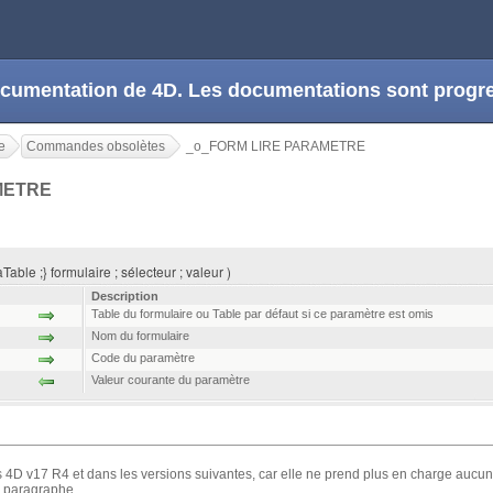
 documentation de 4D. Les documentations sont prog
e
Commandes obsolètes
_o_FORM LIRE PARAMETRE
METRE
e ;} formulaire ; sélecteur ; valeur )
Description
Table du formulaire ou Table par défaut si ce paramètre est omis
Nom du formulaire
Code du paramètre
Valeur courante du paramètre
4D v17 R4 et dans les versions suivantes, car elle ne prend plus en charge aucu
le paragraphe .