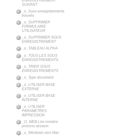
ENREGISTREMENT
SUIVANT
_o_Sous enregistrements
trouvés
_o_SUPPRIMER
FORMULAIRE
UTILISATEUR
_o_SUPPRIMER SOUS
ENREGISTREMENT
_o_TABLEAU ALPHA
_o_TOUS LES SOUS
ENREGISTREMENTS
_o_TRIER SOUS
ENREGISTREMENTS
_o_Type document
_o_UTILISER BASE
EXTERNE
_o_UTILISER BASE
INTERNE
_o_UTILISER
PARAMETRES
IMPRESSION
_O_WEB Lire nombre
process session
_o_Windows vers Mac