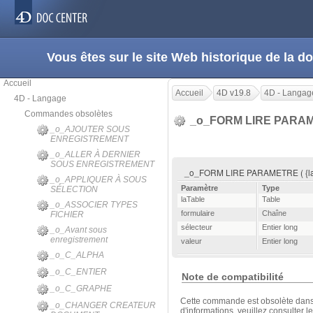
Vous êtes sur le site Web historique de la
Accueil
Accueil
4D v19.8
4D - Langag
4D - Langage
Commandes obsolètes
_o_FORM LIRE PARA
_o_AJOUTER SOUS
ENREGISTREMENT
_o_ALLER À DERNIER
SOUS ENREGISTREMENT
_o_FORM LIRE PARAMETRE ( {laTabl
_o_APPLIQUER À SOUS
Paramètre
Type
SÉLECTION
laTable
Table
_o_ASSOCIER TYPES
formulaire
Chaîne
FICHIER
sélecteur
Entier long
_o_Avant sous
enregistrement
valeur
Entier long
_o_C_ALPHA
_o_C_ENTIER
Note de compatibilité
_o_C_GRAPHE
Cette commande est obsolète dans 
_o_CHANGER CREATEUR
d'informations, veuillez consulter 