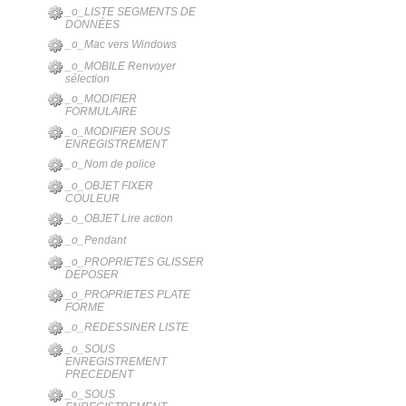
_o_LISTE SEGMENTS DE
DONNÉES
_o_Mac vers Windows
_o_MOBILE Renvoyer
sélection
_o_MODIFIER
FORMULAIRE
_o_MODIFIER SOUS
ENREGISTREMENT
_o_Nom de police
_o_OBJET FIXER
COULEUR
_o_OBJET Lire action
_o_Pendant
_o_PROPRIETES GLISSER
DEPOSER
_o_PROPRIETES PLATE
FORME
_o_REDESSINER LISTE
_o_SOUS
ENREGISTREMENT
PRECEDENT
_o_SOUS