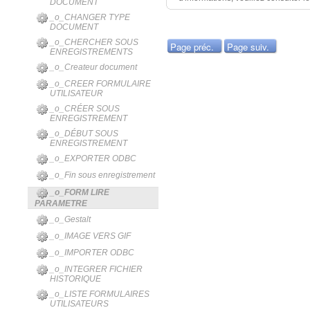
DOCUMENT
_o_CHANGER TYPE
DOCUMENT
_o_CHERCHER SOUS
Page préc.
Page suiv.
ENREGISTREMENTS
_o_Createur document
_o_CREER FORMULAIRE
UTILISATEUR
_o_CRÉER SOUS
ENREGISTREMENT
_o_DÉBUT SOUS
ENREGISTREMENT
_o_EXPORTER ODBC
_o_Fin sous enregistrement
_o_FORM LIRE
PARAMETRE
_o_Gestalt
_o_IMAGE VERS GIF
_o_IMPORTER ODBC
_o_INTEGRER FICHIER
HISTORIQUE
_o_LISTE FORMULAIRES
UTILISATEURS