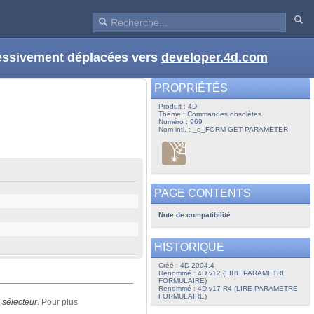
ressivement déplacées vers
developer.4d.com
PROPRIÉTÉS
Produit : 4D
Thème : Commandes obsolètes
Numéro : 969
Nom intl. : _o_FORM GET PARAMETER
PAGE CONTENTS
Note de compatibilité
HISTORIQUE
Créé : 4D 2004.4
Renommé : 4D v12 (LIRE PARAMETRE
FORMULAIRE)
Renommé : 4D v17 R4 (LIRE PARAMETRE
FORMULAIRE)
n
sélecteur
. Pour plus