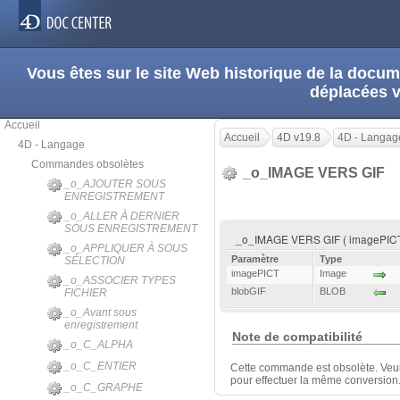
Vous êtes sur le site Web historique de la doc
déplacées 
Accueil
Accueil
4D v19.8
4D - Langag
4D - Langage
Commandes obsolètes
_o_IMAGE VERS GIF
_o_AJOUTER SOUS
ENREGISTREMENT
_o_ALLER À DERNIER
SOUS ENREGISTREMENT
_o_IMAGE VERS GIF ( imagePICT 
_o_APPLIQUER À SOUS
Paramètre
Type
SÉLECTION
imagePICT
Image
_o_ASSOCIER TYPES
blobGIF
BLOB
FICHIER
_o_Avant sous
enregistrement
Note de compatibilité
_o_C_ALPHA
_o_C_ENTIER
Cette commande est obsolète. Veui
pour effectuer la même conversion
_o_C_GRAPHE