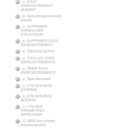
_o_SOUS
ENREGISTREMENT
SUIVANT
_o_Sous enregistrements
trouvés
_o_SUPPRIMER
FORMULAIRE
UTILISATEUR
_o_SUPPRIMER SOUS
ENREGISTREMENT
_o_TABLEAU ALPHA
_o_TOUS LES SOUS
ENREGISTREMENTS
_o_TRIER SOUS
ENREGISTREMENTS
_o_Type document
_o_UTILISER BASE
EXTERNE
_o_UTILISER BASE
INTERNE
_o_UTILISER
PARAMETRES
IMPRESSION
_O_WEB Lire nombre
process session