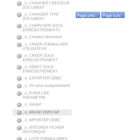
_o_CHANGER CREATEUR
DOCUMENT
Page préc.
Page suiv.
_o_CHANGER TYPE
DOCUMENT
_o_CHERCHER SOUS
ENREGISTREMENTS
_o_Createur document
_o_CREER FORMULAIRE
UTILISATEUR
_o_CRÉER SOUS
ENREGISTREMENT
_o_DÉBUT SOUS
ENREGISTREMENT
_o_EXPORTER ODBC
_o_Fin sous enregistrement
_o_FORM LIRE
PARAMETRE
_o_Gestalt
_o_IMAGE VERS GIF
_o_IMPORTER ODBC
_o_INTEGRER FICHIER
HISTORIQUE
_o_LISTE FORMULAIRES