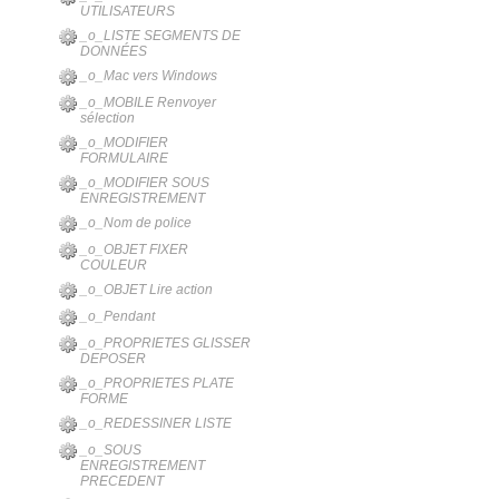
UTILISATEURS
_o_LISTE SEGMENTS DE
DONNÉES
_o_Mac vers Windows
_o_MOBILE Renvoyer
sélection
_o_MODIFIER
FORMULAIRE
_o_MODIFIER SOUS
ENREGISTREMENT
_o_Nom de police
_o_OBJET FIXER
COULEUR
_o_OBJET Lire action
_o_Pendant
_o_PROPRIETES GLISSER
DEPOSER
_o_PROPRIETES PLATE
FORME
_o_REDESSINER LISTE
_o_SOUS
ENREGISTREMENT
PRECEDENT