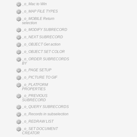
_o_Mac to Win
_o_MAP FILE TYPES
_o_MOBILE Return
selection
_o_MODIFY SUBRECORD
_o_NEXT SUBRECORD
_o_OBJECT Get action
_o_OBJECT SET COLOR
_o_ORDER SUBRECORDS
BY
_o_PAGE SETUP
_o_PICTURE TO GIF
_o_PLATFORM
PROPERTIES
_o_PREVIOUS
SUBRECORD
_o_QUERY SUBRECORDS
_o_Records in subselection
_o_REDRAW LIST
_o_SET DOCUMENT
CREATOR