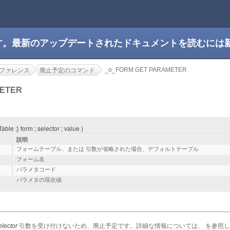
です。最新のアップデートされたドキュメントを読むには
_o_FORM GET PARAMETER
ファレンス
廃止予定のコマンド
METER
 ;} form ; selector ; value )
説明
フォームテーブル、または 引数が省略された場合、デフォルトテーブル
フォーム名
パラメタコード
パラメタの現在値
elector
引数を受け付けないため、廃止予定です。詳細な情報については、 を参照