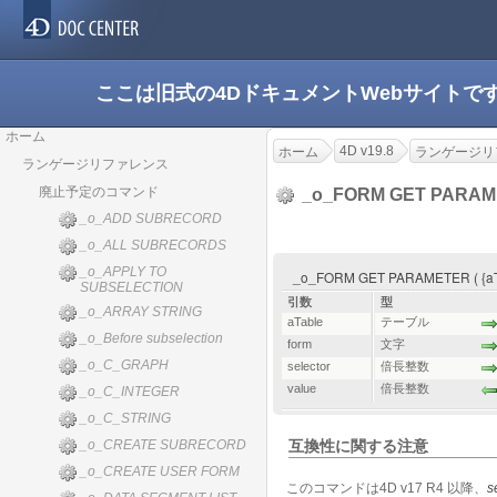
ここは旧式の4DドキュメントWebサイト
ホーム
4D v19.8
ホーム
ランゲージリ
ランゲージリファレンス
廃止予定のコマンド
_o_FORM GET PARA
_o_ADD SUBRECORD
_o_ALL SUBRECORDS
_o_APPLY TO
_o_FORM GET PARAMETER ( {aTable
SUBSELECTION
引数
型
_o_ARRAY STRING
aTable
テーブル
_o_Before subselection
form
文字
_o_C_GRAPH
selector
倍長整数
value
倍長整数
_o_C_INTEGER
_o_C_STRING
_o_CREATE SUBRECORD
互換性に関する注意
_o_CREATE USER FORM
このコマンドは4D v17 R4 以降、
s