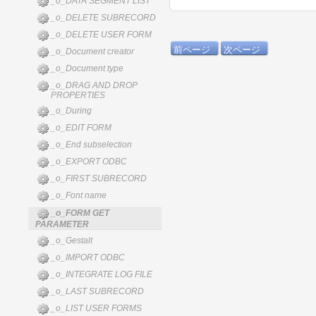
_o_DATA SEGMENT LIST
_o_DELETE SUBRECORD
_o_DELETE USER FORM
前ページ
次ページ
_o_Document creator
_o_Document type
_o_DRAG AND DROP
PROPERTIES
_o_During
_o_EDIT FORM
_o_End subselection
_o_EXPORT ODBC
_o_FIRST SUBRECORD
_o_Font name
_o_FORM GET
PARAMETER
_o_Gestalt
_o_IMPORT ODBC
_o_INTEGRATE LOG FILE
_o_LAST SUBRECORD
_o_LIST USER FORMS