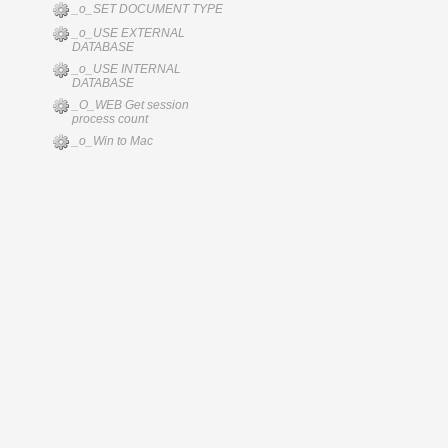
_o_SET DOCUMENT TYPE
_o_USE EXTERNAL
DATABASE
_o_USE INTERNAL
DATABASE
_O_WEB Get session
process count
_o_Win to Mac