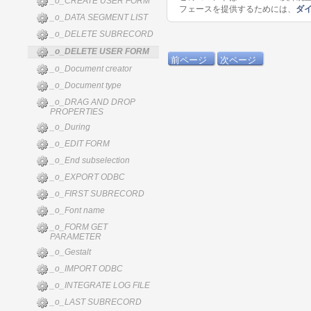
_o_CREATE USER FORM
フェースを提供するためには、
ダ
_o_DATA SEGMENT LIST
_o_DELETE SUBRECORD
_o_DELETE USER FORM
前ページ
次ページ
_o_Document creator
_o_Document type
_o_DRAG AND DROP
PROPERTIES
_o_During
_o_EDIT FORM
_o_End subselection
_o_EXPORT ODBC
_o_FIRST SUBRECORD
_o_Font name
_o_FORM GET
PARAMETER
_o_Gestalt
_o_IMPORT ODBC
_o_INTEGRATE LOG FILE
_o_LAST SUBRECORD