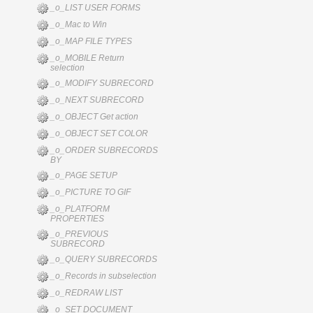
_o_LIST USER FORMS
_o_Mac to Win
_o_MAP FILE TYPES
_o_MOBILE Return
selection
_o_MODIFY SUBRECORD
_o_NEXT SUBRECORD
_o_OBJECT Get action
_o_OBJECT SET COLOR
_o_ORDER SUBRECORDS
BY
_o_PAGE SETUP
_o_PICTURE TO GIF
_o_PLATFORM
PROPERTIES
_o_PREVIOUS
SUBRECORD
_o_QUERY SUBRECORDS
_o_Records in subselection
_o_REDRAW LIST
_o_SET DOCUMENT