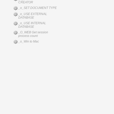
CREATOR
_o_SET DOCUMENT TYPE
_o_USE EXTERNAL
DATABASE
_o_USE INTERNAL
DATABASE
_O_WEB Get session
process count
_o_Win to Mac