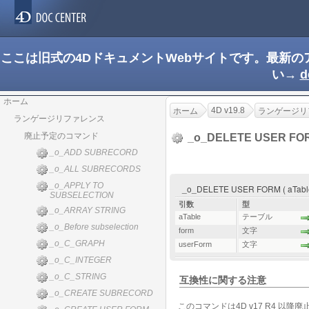
ここは旧式の4DドキュメントWebサイトです。最新
い→
d
ホーム
4D v19.8
ホーム
ランゲージリ
ランゲージリファレンス
廃止予定のコマンド
_o_DELETE USER F
_o_ADD SUBRECORD
_o_ALL SUBRECORDS
_o_APPLY TO
_o_DELETE USER FORM ( aTable ;
SUBSELECTION
引数
型
_o_ARRAY STRING
aTable
テーブル
_o_Before subselection
form
文字
_o_C_GRAPH
userForm
文字
_o_C_INTEGER
_o_C_STRING
互換性に関する注意
_o_CREATE SUBRECORD
このコマンドは4D v17 R4 