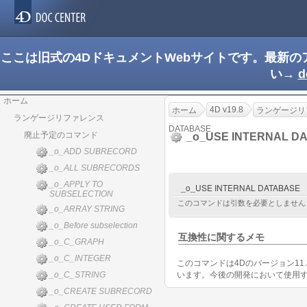
ここは旧式の4DドキュメントWebサイトです。最新
い→
d
ホーム
4D v19.8
ホーム
ランゲージリ
ランゲージリファレンス
DATABASE
廃止予定のコマンド
_o_USE INTERNAL D
_o_ADD SUBRECORD
_o_ALL SUBRECORDS
_o_APPLY TO
_o_USE INTERNAL DATABASE
SUBSELECTION
このコマンドは引数を必要としません
_o_ARRAY STRING
_o_Before subselection
互換性に関するメモ
_o_C_GRAPH
_o_C_INTEGER
このコマンドは4Dのバージョン11.
_o_C_STRING
います。今後の開発において使用
_o_CREATE SUBRECORD