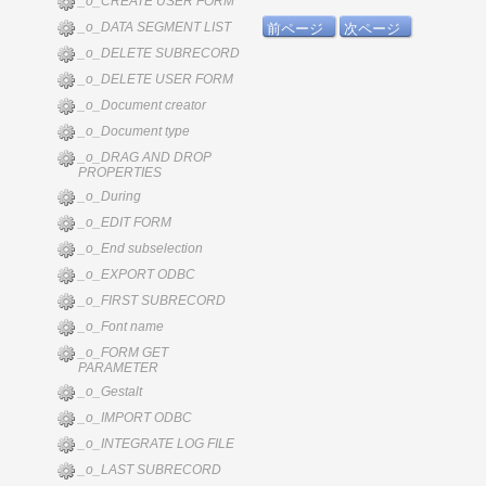
_o_CREATE USER FORM
_o_DATA SEGMENT LIST
前ページ
次ページ
_o_DELETE SUBRECORD
_o_DELETE USER FORM
_o_Document creator
_o_Document type
_o_DRAG AND DROP
PROPERTIES
_o_During
_o_EDIT FORM
_o_End subselection
_o_EXPORT ODBC
_o_FIRST SUBRECORD
_o_Font name
_o_FORM GET
PARAMETER
_o_Gestalt
_o_IMPORT ODBC
_o_INTEGRATE LOG FILE
_o_LAST SUBRECORD