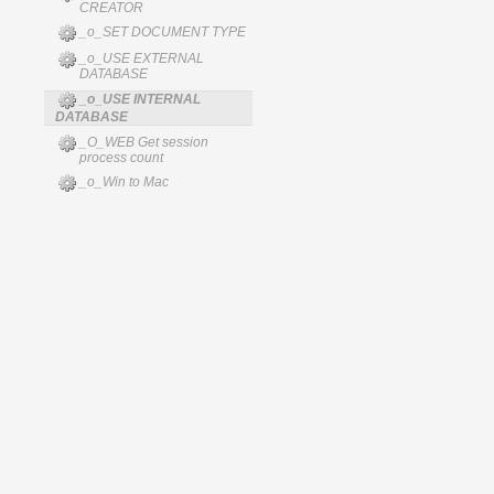
CREATOR
_o_SET DOCUMENT TYPE
_o_USE EXTERNAL
DATABASE
_o_USE INTERNAL
DATABASE
_O_WEB Get session
process count
_o_Win to Mac