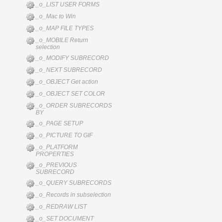
_o_LIST USER FORMS
_o_Mac to Win
_o_MAP FILE TYPES
_o_MOBILE Return
selection
_o_MODIFY SUBRECORD
_o_NEXT SUBRECORD
_o_OBJECT Get action
_o_OBJECT SET COLOR
_o_ORDER SUBRECORDS
BY
_o_PAGE SETUP
_o_PICTURE TO GIF
_o_PLATFORM
PROPERTIES
_o_PREVIOUS
SUBRECORD
_o_QUERY SUBRECORDS
_o_Records in subselection
_o_REDRAW LIST
_o_SET DOCUMENT