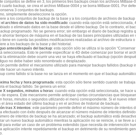
 de conjuntos se define en 3, los primeros tres backups crean los archivos MiBas
l cuarto backup, se crea el archivo MiBase-0004 y se borra MiBase-0001. Por defe
 conserva 3 conjuntos de backups.
mo, simplemente deseleccione la opción.
iere a los conjuntos de backup de la base y a los conjuntos de archivos de backup d
 el archivo de datos ha sido modificado
: cuando esta opción está seleccionada,
mbiado o eliminado datos en la base desde el último backup. De lo contrario, el b
ackup programado. No se genera error; sin embargo el diario de backup registra 
 ahorrar tiempos de máquina en el backup de las bases principales utilizadas en 
o tiene en cuenta las posibles modificaciones realizadas al archivo de estructura o 
ere a los backups de la base y del historial.
iguo antes/después del backup
: esta opción sólo se utiliza si la opción “Conserva
á seleccionada. Esto le permite especificar si 4D debe comenzar por borrar el arc
 si la eliminación debe ocurrir una vez se haya efectuado el backup (opción desp
ntiguo no debe haber sido renombrado o desplazado.
ción permite definir el mecanismo utilizado para manejar backups fallidos (backup
ite hacer un nuevo intento.
up como fallido si la base no se lanza en el momento en que el backup automátic
róxima fecha y hora programada
: esta opción sólo tiene sentido cuando se traba
a el backup fallido. Se genera un error.
de X segundos, minutos u horas
: cuando esta opción está seleccionada, se hace 
 de espera. Este mecanismo permite anticipar ciertas circunstancias que bloquean
n horas, minutos o segundos utilizando el menú correspondiente. Si el nuevo intent
en el área estado del último backup y en el archivo de historial de backups.
ón tras X intentos
: este parámetro permite definir el máximo número de intentos d
ha efectuado con éxito después de alcanzar el número máximo de intentos definido,
mero de intentos de backup se ha alcanzado; el backup automático está desactiv
izar un nuevo backup automático mientras la aplicación no se reinicie, o se lleve 
til para evitar un caso de un problema extendido (que necesita de intervención hum
a aplicación intente repetidamente el backup en detrimento de su rendimiento gene
o.