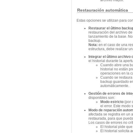
archivo mayor.
Restauración automática
Estas opciones se utilizan para c
Restaurar el último backu
restauración del archivo de
lanzamiento de la base. No 
backup.
Nota:
en el caso de una rest
estructura, debe realizar u
Integrar el último archivo 
el historial durante la aper
Cuando abre una bas
historial no están p
operaciones en la c
Cuando se restaura u
backup guardado en 
automáticamente.
Gestión de errores de integ
disponibles son:
Modo estricto
(por 
el error. Este modo 
Modo de reparación autom
afectada se registra en un
restaurada, para que pueda
Los casos de errores no crí
El historial pide que
El historial solicita