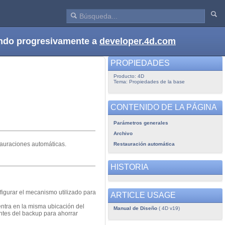
dando progresivamente a
developer.4d.com
PROPIEDADES
Producto: 4D
Tema: Propiedades de la base
CONTENIDO DE LA PÁGINA
Parámetros generales
Archivo
tauraciones automáticas.
Restauración automática
HISTORIA
nfigurar el mecanismo utilizado para
ARTICLE USAGE
entra en la misma ubicación del
Manual de Diseño
( 4D v19)
ntes del backup para ahorrar