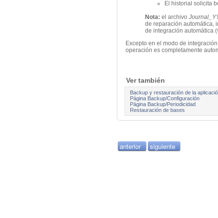
El historial solicita 
Nota:
el archivo
Journal_
de reparación automática, i
de integración automática 
Excepto en el modo de integración e
operación es completamente automát
Ver también
Backup y restauración de la aplicaci
Página Backup/Configuración
Página Backup/Periodicidad
Restauración de bases
anterior
siguiente