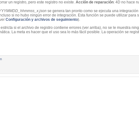
borrar un registro, pero este registro no existe.
Acción de reparación
: 4D no hace n
YYYYMMDD_hhmmss_x.json
se genera tan pronto como se ejecuta una integración 
ncluso si no hubo ningún error de integración. Esta función se puede utilizar para
(ver
Configuración y archivos de seguimiento
).
stricta si el archivo de registro contiene errores (ver arriba), no se le muestra nin
ica. La meta es hacer que el uso sea lo más fácil posible. La operación se registr
ón