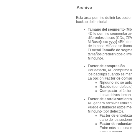
Archivo
Esta área permite definir las opci
backup del historial.
Tamaño del segmento (Mb
4D le permite segmentar ar
diferentes discos (CDs, ZI
MiBase[xxxx-yyyy].4BK, don
de la base MiBase se llam
El menú
Tamaño de segme
tamaños predefinidos o intr
Ninguno
).
Factor de compresión
Por defecto, 4D comprime l
los backups cuando se man
La opción
Factor de comp
Ninguno
: no se apl
Rápido
(por defecto
Compacto
: el fact
Los archivos toman 
Factor de entrelazamiento
4D genera archivos utiliza
Puede establecer estos me
Ninguno
(por defecto).
Factor de entrelaz
daño de los sectore
Factor de redundan
Entre más alto sea e