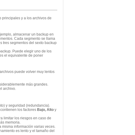
 principales y a los archivos de
 ejemplo, almacenar un backup en
segmentos. Cada segmento se llama
os tres segmentos del sexto backup
ackup. Puede elegir uno de los
es el equivalente de poner
 archivos puede volver muy lentos
onsiderablemente más grandes.
l archivo.
to) y seguridad (redundancia).
contienen los factores
Bajo, Alto
y
a limitar los riesgos en caso de
 más memoria.
la misma información varias veces.
enamiento es lento y el tamaño del