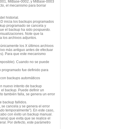
e-0001, MiBase-0002, y MiBase-0003
cto, el mecanismo para borrar
el historial.
 4D inicia los backups programados
ackup programado se cancela y
que el backup ha sido pospuesto.
visualizaciones. Note que la
a los archivos adjuntos.
r únicamente los X últimos archivos
hivo más antiguo antes de efectuar
ués). Para que este mecanismo
 imposible). Cuando no se puede
o programado fue definido para
ja con backups automáticos
un nuevo intento de backup
 el backup. Puede definir un
o también falla, se genera un error
e backup fallidos.
 se cancela y se genera el error
ado temporalmente”). En este caso,
a cabo con éxito un backup manual.
ana) que evita que se realice el
ral. Por defecto, este parámetro