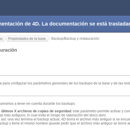
cumentación de 4D. La documentación se está trasla
ño
Propiedades de la base
Backup/Backup y restauración
auración
ña para configurar los parámetros generales de los backups de la base y de las res
canismos a tener en cuenta durante los backups.
últimos X archivos de copias de seguridad
: este parámetro permite activar y co
p más antiguos, lo cual evita el riesgo de saturación del disco duro.
 así: una vez termina el backup actual, 4D borra el archivo más antiguo si se encu
backup y tiene el mismo nombre (puede pedir que el archivo más antiguo se borre a