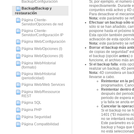
Si, por ejemplo, el número
Backup/Configuración
respectivamente. Durante e
Backup/Backup y
conjuntos está activo y 4D
restauración
Para desactivar el mecanis
Nota:
este parámetro se ref
Página Cliente-
Efectuar un backup sólo si
Servidor/Opciones de red
sólo si se han añadido, ca
pospone hasta el próximo b
Página Cliente-
Esta opción también permite
Servidor/Configuración IP
activación de esta opción n
Página Web/Configuración
Nota:
este parámetro se refi
Borrar el backup más ant
Página Web/Opciones (I)
de copias de seguridad” est
el backup (opción
antes
) o
Página Web/Opciones (II)
funcione, el archivo más a
Página Web/Historial
Si el backup falla
: esta op
(formato)
realizar un backup, 4D perm
Nota:
4D considera un back
Página Web/Historial
llevarse a cabo.
(periodicidad)
Reintentar en la p
Página Web/Web Services
programados. Cancel
Reintentar dentro 
Página Web/Ressource
después del periodo
REST
periodo de espera e
y la falla se anota 
Página SQL
Cancelar la operaci
Página PHP
Si el backup no se 
1401 (“El máximo nú
Página Seguridad
no se intentará real
Este parámetro es ú
Página Compatibilidad
backup y haga que l
no está seleccionad