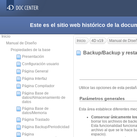
Este es el sitio web histórico de la do
Inicio
Inicio
4D v19
Manual de Dise
Manual de Diseño
Propiedades de la base
Backup/Backup y rest
Presentación
Configuración usuario
Página General
Página Interfaz
Página Compilador
Utilice las opciones de esta pesta
Página Base de
datos/Almacenamiento de
Parámetros generales
datos
Página Base de
Esta área establece diferentes me
datos/Memoria
Conservar únicamente los 
Página Traslado
borrar los archivos de backu
Esta funcionalidad funciona
Página Backup/Periodicidad
archivo al que se le hace 
espacio).
Página