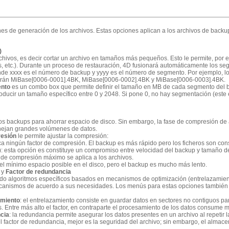
ones de generación de los archivos. Estas opciones aplican a los archivos de backup
)
chivos, es decir cortar un archivo en tamaños más pequeños. Esto le permite, por
Ps, etc.). Durante un proceso de restauración, 4D fusionará automáticamente los 
de xxxx es el número de backup y yyyy es el número de segmento. Por ejemplo, l
arán MiBase[0006-0001].4BK, MiBase[0006-0002].4BK y MiBase[0006-0003].4BK.
nto
es un combo box que permite definir el tamaño en MB de cada segmento del b
oducir un tamaño específico entre 0 y 2048. Si pone 0, no hay segmentación (este 
os backups para ahorrar espacio de disco. Sin embargo, la fase de compresión de
ejan grandes volúmenes de datos.
resión
le permite ajustar la compresión:
ica ningún factor de compresión. El backup es más rápido pero los ficheros son c
): esta opción es constituye un compromiso entre velocidad del backup y tamaño de
or de compresión máximo se aplica a los archivos.
el mínimo espacio posible en el disco, pero el backup es mucho más lento.
y
Factor de redundancia
ndo algoritmos específicos basados en mecanismos de optimización (entrelazamien
canismos de acuerdo a sus necesidades. Los menús para estas opciones también 
amiento
: el entrelazamiento consiste en guardar datos en sectores no contiguos par
s. Entre más alto el factor, en contraparte el procesamiento de los datos consume
cia
: la redundancia permite asegurar los datos presentes en un archivo al repetir 
l factor de redundancia, mejor es la seguridad del archivo; sin embargo, el almac