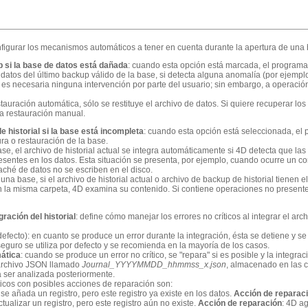
onfigurar los mecanismos automáticos a tener en cuenta durante la apertura de una
p si la base de datos está dañada
: cuando esta opción está marcada, el programa
 datos del último backup válido de la base, si detecta alguna anomalía (por ejemplo
es necesaria ninguna intervención por parte del usuario; sin embargo, a operación 
auración automática, sólo se restituye el archivo de datos. Si quiere recuperar los
na restauración manual.
de historial si la base está incompleta
: cuando esta opción está seleccionada, el
tura o restauración de la base.
e, el archivo de historial actual se integra automáticamente si 4D detecta que la
resentes en los datos. Esta situación se presenta, por ejemplo, cuando ocurre un c
aché de datos no se escriben en el disco.
na base, si el archivo de historial actual o archivo de backup de historial tienen
la misma carpeta, 4D examina su contenido. Si contiene operaciones no presentes 
ración del historial
: define cómo manejar los errores no críticos al integrar el arc
defecto): en cuanto se produce un error durante la integración, ésta se detiene y se
seguro se utiliza por defecto y se recomienda en la mayoría de los casos.
ática
: cuando se produce un error no crítico, se "repara" si es posible y la integr
 archivo JSON llamado
Journal_YYYYMMDD_hhmmss_x.json
, almacenado en las c
 ser analizada posteriormente.
ticos con posibles acciones de reparación son:
 se añada un registro, pero este registro ya existe en los datos.
Acción de reparac
 actualizar un registro, pero este registro aún no existe.
Acción de reparación
: 4D ag