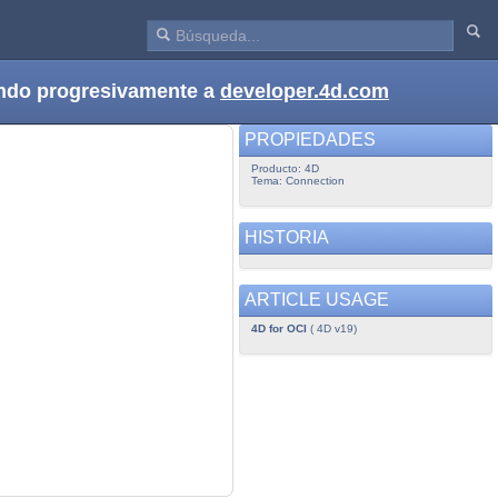
dando progresivamente a
developer.4d.com
PROPIEDADES
Producto: 4D
Tema: Connection
HISTORIA
ARTICLE USAGE
4D for OCI
( 4D v19)