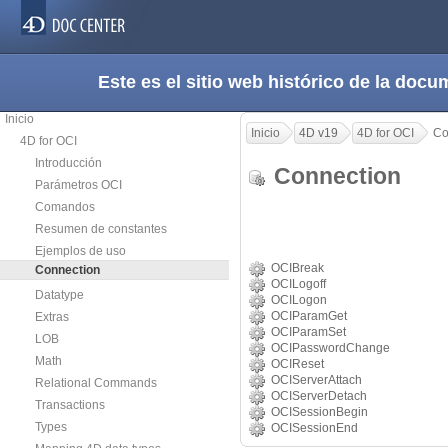
Este es el sitio web histórico de la do
Inicio
Inicio
4D v19
4D for OCI
Co
4D for OCI
Introducción
Connection
Parámetros OCI
Comandos
Resumen de constantes
Ejemplos de uso
OCIBreak
Connection
OCILogoff
Datatype
OCILogon
OCIParamGet
Extras
OCIParamSet
LOB
OCIPasswordChange
Math
OCIReset
OCIServerAttach
Relational Commands
OCIServerDetach
Transactions
OCISessionBegin
Types
OCISessionEnd