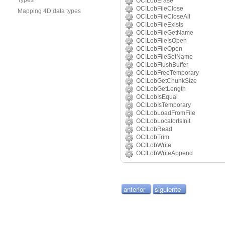
Types
OCILobErase
OCILobFileClose
Mapping 4D data types
OCILobFileCloseAll
OCILobFileExists
OCILobFileGetName
OCILobFileIsOpen
OCILobFileOpen
OCILobFileSetName
OCILobFlushBuffer
OCILobFreeTemporary
OCILobGetChunkSize
OCILobGetLength
OCILobIsEqual
OCILobIsTemporary
OCILobLoadFromFile
OCILobLocatorIsInit
OCILobRead
OCILobTrim
OCILobWrite
OCILobWriteAppend
anterior
siguiente