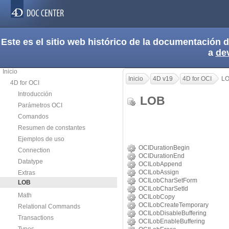
Este es el sitio web histórico de la documentación
a
de
Inicio
Inicio
4D v19
4D for OCI
L
4D for OCI
Introducción
LOB
Parámetros OCI
Comandos
Resumen de constantes
Ejemplos de uso
OCIDurationBegin
Connection
OCIDurationEnd
Datatype
OCILobAppend
OCILobAssign
Extras
OCILobCharSetForm
LOB
OCILobCharSetId
Math
OCILobCopy
OCILobCreateTemporary
Relational Commands
OCILobDisableBuffering
Transactions
OCILobEnableBuffering