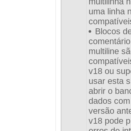
multilinha n
uma linha 
compatívei
Blocos d
comentário 
multiline s
compatíve
v18 ou supe
usar esta s
abrir o ban
dados com
versão ant
v18 pode p
erros de in