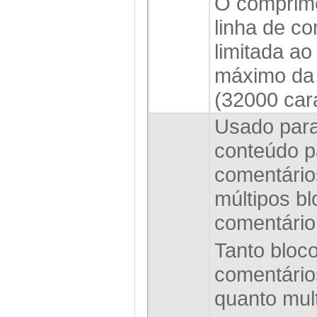
O comprim
linha de co
limitada a
máximo da 
(32000 car
Usado para
conteúdo pa
comentários
múltipos b
comentário
Tanto bloc
comentários
quanto mult