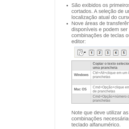
São exibidos os primeir
cortados. A seleção de 
localização atual do curs
Nove áreas de transferê
disponíveis e podem ser u
combinações de teclas o
editor:
Copiar o texto seleci
uma prancheta
Ctrl+Alt+clique em um 
Windows
pranchetas
Cmd+Opção+clique em
Mac OS
de pranchetas
Cmd+Opção+número 
pranchetas
Note que deve utilizar as
combinações necessárias
teclado alfanumérico.