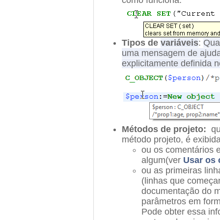
Tipos de
variáveis
:
Quan
uma mensagem de ajuda m
explicitamente definida 
Métodos
de projeto
:
qu
método projeto, é exibi
ou os comentários e
algum(ver
Usar os 
ou as primeiras lin
(linhas que começam
documentação do m
parâmetros em form
Pode obter essa in