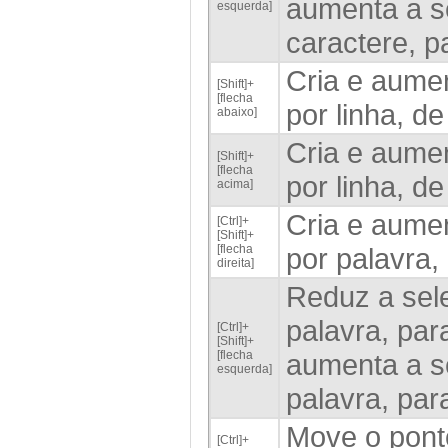
aumenta a se
esquerda]
caractere, p
Cria e aumen
[Shift]+
[flecha
por linha, d
abaixo]
Cria e aumen
[Shift]+
[flecha
por linha, d
acima]
Cria e aumen
[Ctrl]+
[Shift]+
[flecha
por palavra, 
direita]
Reduz a sele
palavra, para
[Ctrl]+
[Shift]+
[flecha
aumenta a se
esquerda]
palavra, par
Move o ponto
[Ctrl]+