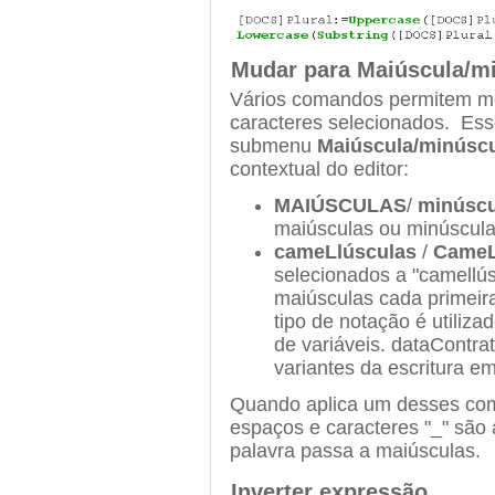
Mudar para Maiúscula/m
Vários comandos permitem mo
caracteres selecionados. Es
submenu
Maiúscula/minúsc
contextual do editor:
MAIÚSCULAS
/
minúscu
maiúsculas ou minúscula
cameLlúsculas
/
CameL
selecionados a "camellús
maiúsculas cada primeira
tipo de notação é utiliz
de variáveis. dataContr
variantes da escritura e
Quando aplica um desses com
espaços e caracteres "_" são 
palavra passa a maiúsculas.
Inverter expressão