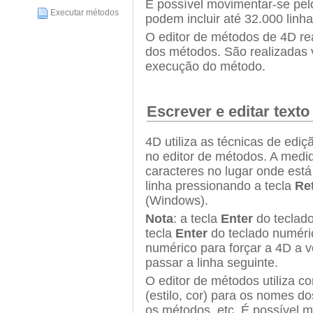
É possível movimentar-se pel
Executar métodos
podem incluir até 32.000 linh
O editor de métodos de 4D rea
dos métodos. São realizadas v
execução do método.
Escrever e editar texto
4D utiliza as técnicas de ediç
no editor de métodos. A medi
caracteres no lugar onde está
linha pressionando a tecla
Re
(Windows).
Nota
: a tecla
Enter
do teclado
tecla
Enter
do teclado numéric
numérico para forçar a 4D a ve
passar a linha seguinte.
O editor de métodos utiliza c
(estilo, cor) para os nomes 
os métodos, etc. É possível m