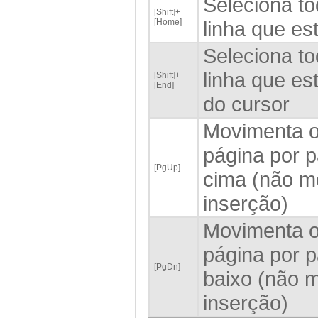
Seleciona to
[Shift]+
[Home]
linha que es
Seleciona to
linha que est
[Shift]+
[End]
do cursor
Movimenta o
página por p
[PgUp]
cima (não mo
inserção)
Movimenta o
página por p
[PgDn]
baixo (não m
inserção)