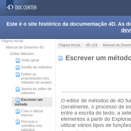
Este é o site histórico da documentação 4D. As
dev
Página Inicial
Página Inicial
4D v19
Manual de Dese
Manual de Desenho 4D
Editar Métodos
Escrever um méto
Visão geral
Gestão de métodos
Definir as
propriedades dos
métodos de projeto
Janela do editor de
métodos
Escrever um
O editor de métodos de 4D fu
método
Geralmente, o processo de 
Criar e utilizar
entre a escrita do texto, a s
macros
elementos a partir do Explora
Procurar e
utilizar vários tipos de funçõ
substituir nos
métodos