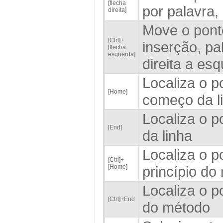
[flecha
por palavra,
direita]
Move o pont
[Ctrl]+
inserção, pa
[flecha
esquerda]
direita a es
Localiza o p
[Home]
começo da l
Localiza o p
[End]
da linha
Localiza o p
[Ctrl]+
[Home]
princípio do
Localiza o p
[Ctrl]+End
do método