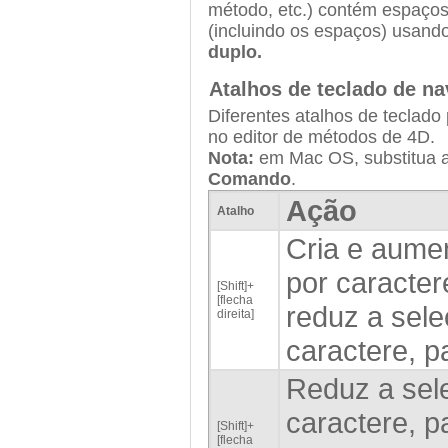
método, etc.) contém espaços
(incluindo os espaços) usan
duplo.
Atalhos de teclado de n
Diferentes atalhos de teclado
no editor de métodos de 4D.
Nota:
em Mac OS, substitua a
Comando
.
Ação
Atalho
Cria e aumen
por caractere
[Shift]+
[flecha
reduz a sele
direita]
caractere, p
Reduz a sele
caractere, pa
[Shift]+
[flecha