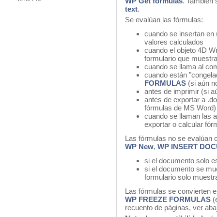
WP Get formulas
. También
text
.
Se evalúan las fórmulas:
cuando se insertan en 
valores calculados
cuando el objeto 4D Wr
formulario que muestra
cuando se llama al c
cuando están "congela
FORMULAS
(si aún n
antes de imprimir (si a
antes de exportar a .d
fórmulas de MS Word)
cuando se llaman las a
exportar o calcular fó
Las fórmulas no se evalúan 
WP New
,
WP INSERT DO
si el documento solo es
si el documento se mue
formulario solo muestr
Las fórmulas se convierten e
WP FREEZE FORMULAS
(
recuento de páginas, ver abaj