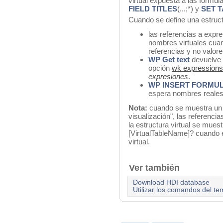
virtual expuesta a las fórmu
FIELD TITLES
(...;*) y
SET T
Cuando se define una estructu
las referencias a exp
nombres virtuales cua
referencias y no valore
WP Get text
devuelve l
opción
wk expressions
expresiones
.
WP INSERT FORMU
espera nombres reales
Nota:
cuando se muestra un 
visualización", las referenc
la estructura virtual se mues
[VirtualTableName]? cuando e
virtual.
Ver también
Download HDI database
Utilizar los comandos del te