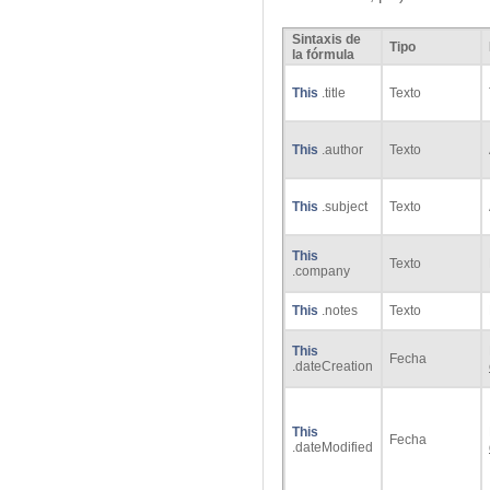
Sintaxis de
Tipo
la fórmula
This
.title
Texto
This
.author
Texto
This
.subject
Texto
This
Texto
.company
This
.notes
Texto
This
Fecha
.dateCreation
This
Fecha
.dateModified