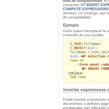
Nota de compatibilidad
:
el 
comandos
ST INSERT EXP
COMPUTE EXPRESSIONS
obsoleto, sin embargo, aún 
de compatibilidad.
Ejemplo
Usted quiere reemplazar la s
contenido de una variable:
C_TEXT
(
fullName
)
C_OBJECT
(
$sel
)
fullName
:="John Smit
$sel
:=
WP Selection r
Case of
:(
Form event code
WP INSERT FORM
replace
)
End case
Insertar expresiones
Puede insertar expresiones e
documentos o atributos pági
encabezado, pie) utilizando