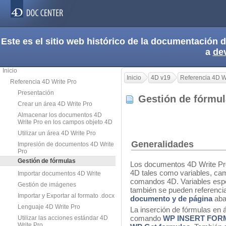
Este es el sitio web histórico de la documentación
a
de
Inicio
Inicio
4D v19
Referencia 4D W
Referencia 4D Write Pro
Presentación
Gestión de fórmu
Crear un área 4D Write Pro
Almacenar los documentos 4D
Write Pro en los campos objeto 4D
Utilizar un área 4D Write Pro
Generalidades
Impresión de documentos 4D Write
Pro
Gestión de fórmulas
Los documentos 4D Write Pro
4D tales como variables, ca
Importar documentos 4D Write
comandos 4D. Variables esp
Gestión de imágenes
también se pueden referenci
Importar y Exportar al formato .docx
documento y de página
aba
Lenguaje 4D Write Pro
La inserción de fórmulas en á
comando
WP INSERT FOR
Utilizar las acciones estándar 4D
Write Pro