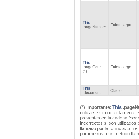
This
Entero largo
.pageNumber
This
.pageCount
Entero largo
(*)
This
Objeto
.document
(*)
Important
e:
This
.pageN
utilizarse solo directamente
presentes en la cadena
form
incorrectos si son utilizados
llamado por la fórmula. Sin
parámetros a un método llam