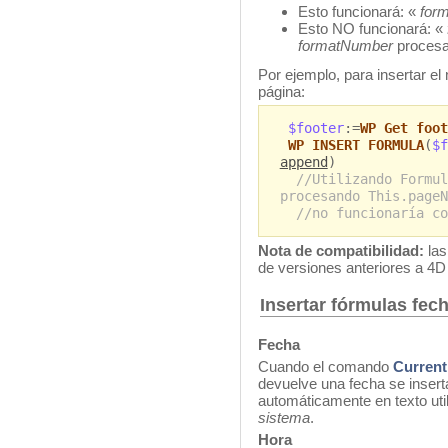
Esto funcionará: «
for
Esto NO funcionará: «
formatNumber
proces
Por ejemplo, para insertar el
página:
$footer
:=
WP Get foot
WP INSERT FORMULA
(
$f
append
)
//Utilizando Formul
procesando This.pageN
//no funcionaría co
Nota de compatibilidad:
las
de versiones anteriores a 4D
Insertar fórmulas fec
Fecha
Cuando el comando
Current
devuelve una fecha se insert
automáticamente en texto uti
sistema
.
Hora