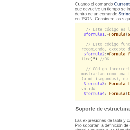
Cuando el comando
Current
que devuelve un tiempo se in
dentro de un comando
Strin
en JSON. Considere los sigu
// Este código es l
$formula1
:=
Formula
(
S
// Este código func
recomienda, excepto d
$formula2
:=
Formula f
time)")
//OK
// Código incorrect
mostrarían como una i
(o milisegundos), no 
$formula3
:=
Formula f
válido
$formula4
:=
Formula
(
C
Soporte de estructura 
Las expresiones de tabla y 
Pro soportan la definición de 