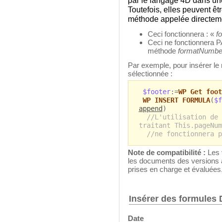
par le langage 4D dans un
Toutefois, elles peuvent 
méthode appelée directemen
Ceci fonctionnera : «
f
Ceci ne fonctionnera 
méthode
formatNumbe
Par exemple, pour insérer le
sélectionnée :
$footer
:=
WP Get foot
WP INSERT FORMULA
(
$f
append
)
//L'utilisation de 
traitant This.pageNum
//ne fonctionnera p
Note de compatibilité :
Les 
les documents des versions 
prises en charge et évaluées
Insérer des formules 
Date