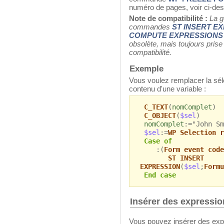
numéro de pages, voir ci-de
Note de compatibilité :
La g
commandes
ST INSERT E
COMPUTE EXPRESSIONS
obsolète, mais toujours prise
compatibilité.
Exemple
Vous voulez remplacer la sél
contenu d'une variable :
C_TEXT
(
nomComplet
)
C_OBJECT
(
$sel
)
nomComplet
:="John Sm
$sel
:=
WP Selection r
Case of
:(
Form event code
ST INSERT
EXPRESSION
(
$sel
;
Formu
End case
Insérer des expressi
Vous pouvez insérer des expr