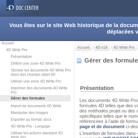
Vous êtes sur le site Web historique de la doc
déplacées 
Accueil
Accueil
4D v19
4D Write Pro
4D Write Pro
Présentation
Gérer des formu
Définir une zone 4D Write Pro
Stocker les documents 4D Write Pro
dans des champs objet 4D
Utiliser une zone 4D Write Pro
Présentation
Imprimer des documents 4D Write
Pro
Gérer des formules
Les documents 4D Write Pro 
formules 4D telles que des v
Import de documents 4D Write
des méthodes projet ou des
Manipuler des images
spécifiques telles que le nu
Exporter au format .docx
référencées à l'aide de formu
page et de document
ci-des
4D Write Pro - Langage
L'insertion de formules dans 4
Utiliser les actions standard 4D
Write Pro