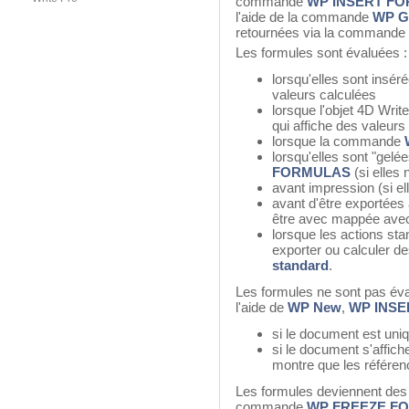
commande
WP INSERT F
l'aide de la commande
WP Ge
retournées via la commande
Les formules sont évaluées :
lorsqu'elles sont insér
valeurs calculées
lorsque l'objet 4D Writ
qui affiche des valeurs
lorsque la commande
lorsqu'elles sont "gel
FORMULAS
(si elles
avant impression (si e
avant d'être exportées 
être avec mappée ave
lorsque les actions sta
exporter ou calculer d
standard
.
Les formules ne sont pas év
l'aide de
WP New
,
WP INS
si le document est un
si le document s'affiche
montre que les référen
Les formules deviennent des 
commande
WP FREEZE F