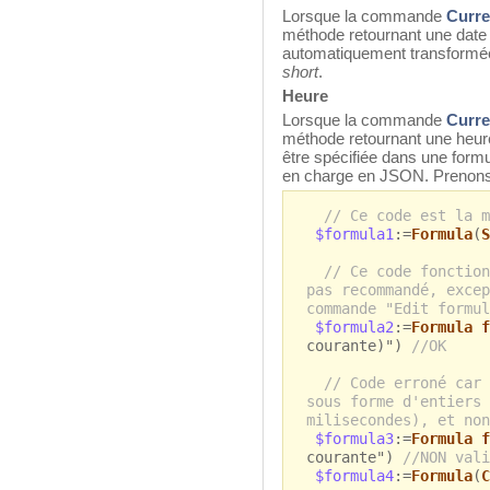
Lorsque la commande
Curre
méthode retournant une date 
automatiquement transformée
short
.
Heure
Lorsque la commande
Curre
méthode retournant une heure
être spécifiée dans une form
en charge en JSON. Prenons 
// Ce code est la m
$formula1
:=
Formula
(
S
// Ce code fonction
pas recommandé, excep
commande "Edit formul
$formula2
:=
Formula f
courante)")
//OK
// Code erroné car 
sous forme d'entiers 
milisecondes), et non
$formula3
:=
Formula f
courante")
//NON vali
$formula4
:=
Formula
(
C