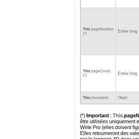
This
.pageNumber
Entier long
(*)
This
.pageCount
Entier long
(*)
This
.document
Objet
(*)
Important
:
This
.page
être utilisées uniquement 
Write Pro (elles doivent fi
Elles retourneront des valeu